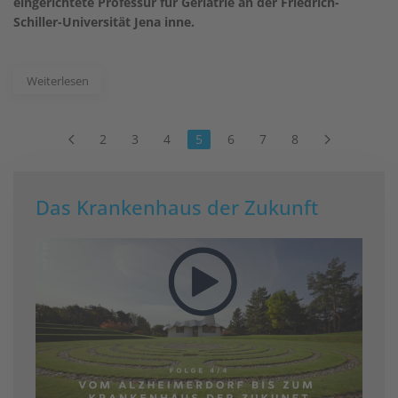
eingerichtete Professur für Geriatrie an der Friedrich-
Schiller-Universität Jena inne.
Weiterlesen
2
3
4
5
6
7
8
Das Krankenhaus der Zukunft