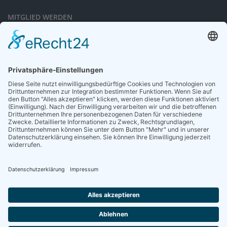
MITGLIED WERDEN
Sieben gute Gründe
für Ihre Mitgliedschaft
in der DGG entdecken.
Antrag stellen
NEWSLETTER
Neuigkeiten rund um die Geriatrie und die DGG – regelmäßig in Ihrem
Postfach.
News abonnieren
ZGG
Die Zeitschrift für Gerontologie und Geriatrie informiert über Neues aus
unserem Fach.