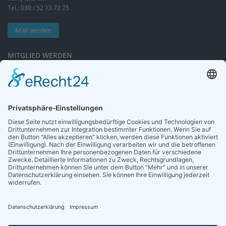
Tel.: 030 / 52 13 72 75
Mail senden
MITGLIED WERDEN
Sieben gute Gründe
für Ihre Mitgliedschaft
in der DGG entdecken.
Antrag stellen
NEWSLETTER
Neuigkeiten rund um die Geriatrie und die DGG – regelmäßig in Ihrem
Postfach.
News abonnieren
ZGG