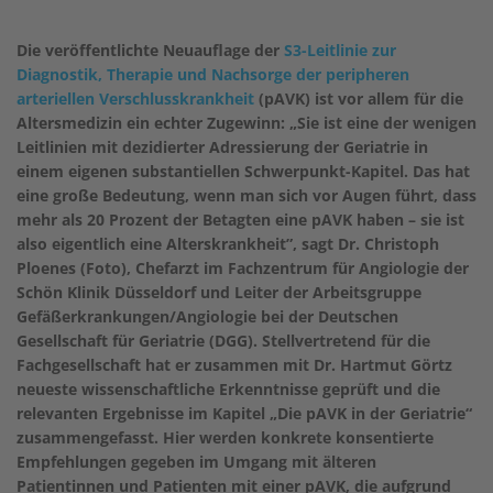
Die veröffentlichte Neuauflage der
S3-Leitlinie zur
Diagnostik, Therapie und Nachsorge der peripheren
arteriellen Verschlusskrankheit
(pAVK) ist vor allem für die
Altersmedizin ein echter Zugewinn: „Sie ist eine der wenigen
Leitlinien mit dezidierter Adressierung der Geriatrie in
einem eigenen substantiellen Schwerpunkt-Kapitel. Das hat
eine große Bedeutung, wenn man sich vor Augen führt, dass
mehr als 20 Prozent der Betagten eine pAVK haben – sie ist
also eigentlich eine Alterskrankheit”, sagt Dr. Christoph
Ploenes (Foto), Chefarzt im Fachzentrum für Angiologie der
Schön Klinik Düsseldorf und Leiter der Arbeitsgruppe
Gefäßerkrankungen/Angiologie bei der Deutschen
Gesellschaft für Geriatrie (DGG). Stellvertretend für die
Fachgesellschaft hat er zusammen mit Dr. Hartmut Görtz
neueste wissenschaftliche Erkenntnisse geprüft und die
relevanten Ergebnisse im Kapitel „Die pAVK in der Geriatrie“
zusammengefasst. Hier werden konkrete konsentierte
Empfehlungen gegeben im Umgang mit älteren
Patientinnen und Patienten mit einer pAVK, die aufgrund