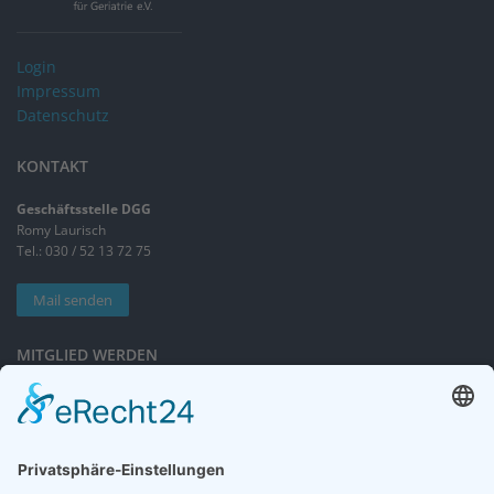
Login
Impressum
Datenschutz
KONTAKT
Geschäftsstelle DGG
Romy Laurisch
Tel.: 030 / 52 13 72 75
Mail senden
MITGLIED WERDEN
Sieben gute Gründe
für Ihre Mitgliedschaft
in der DGG entdecken.
Antrag stellen