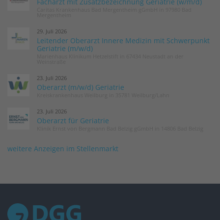
Facharzt mit Zusatzbezeichnung Geriatrie (w/m/d)
Caritas Krankenhaus Bad Mergentheim gGmbH in 97980 Bad
Mergentheim
29. Juli 2026
Leitender Oberarzt Innere Medizin mit Schwerpunkt
Geriatrie (m/w/d)
Marienhaus Klinikum Hetzelstift in 67434 Neustadt an der
Weinstraße
23. Juli 2026
Oberarzt (m/w/d) Geriatrie
Kreiskrankenhaus Weilburg in 35781 Weilburg/Lahn
23. Juli 2026
Oberarzt für Geriatrie
Klinik Ernst von Bergmann Bad Belzig gGmbH in 14806 Bad Belzig
weitere Anzeigen im Stellenmarkt