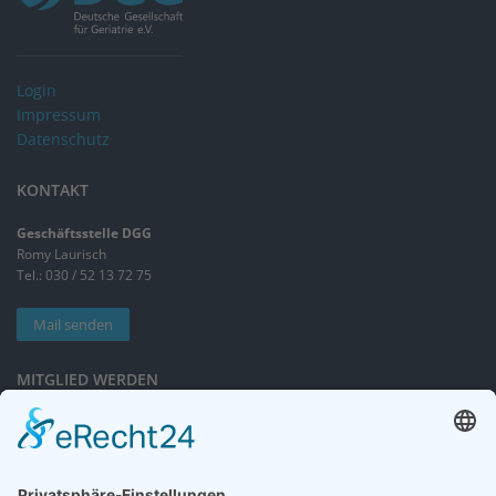
Login
Impressum
Datenschutz
KONTAKT
Geschäftsstelle DGG
Romy Laurisch
Tel.: 030 / 52 13 72 75
Mail senden
MITGLIED WERDEN
Sieben gute Gründe
für Ihre Mitgliedschaft
in der DGG entdecken.