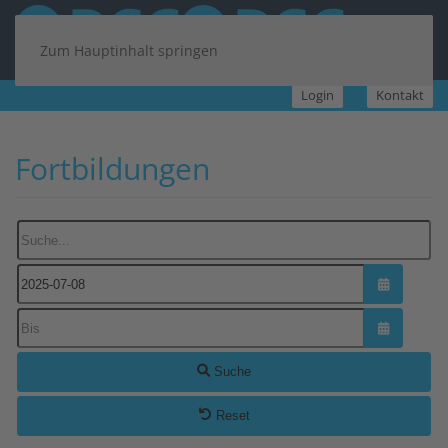
Zum Hauptinhalt springen
Login
Kontakt
Fortbildungen
Suche...
Kalender ö
Kalender ö
Suche
Reset