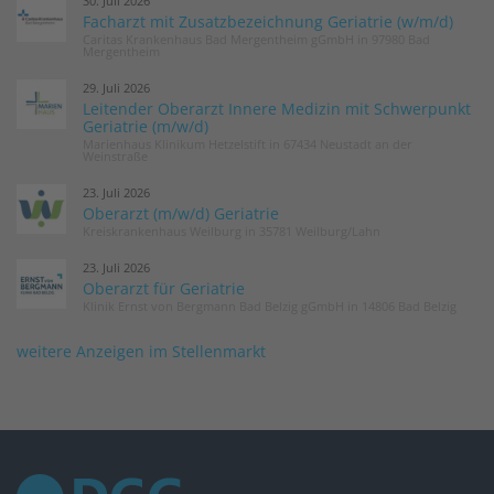
30. Juli 2026
Facharzt mit Zusatzbezeichnung Geriatrie (w/m/d)
Caritas Krankenhaus Bad Mergentheim gGmbH in 97980 Bad
Mergentheim
29. Juli 2026
Leitender Oberarzt Innere Medizin mit Schwerpunkt
Geriatrie (m/w/d)
Marienhaus Klinikum Hetzelstift in 67434 Neustadt an der
Weinstraße
23. Juli 2026
Oberarzt (m/w/d) Geriatrie
Kreiskrankenhaus Weilburg in 35781 Weilburg/Lahn
23. Juli 2026
Oberarzt für Geriatrie
Klinik Ernst von Bergmann Bad Belzig gGmbH in 14806 Bad Belzig
weitere Anzeigen im Stellenmarkt