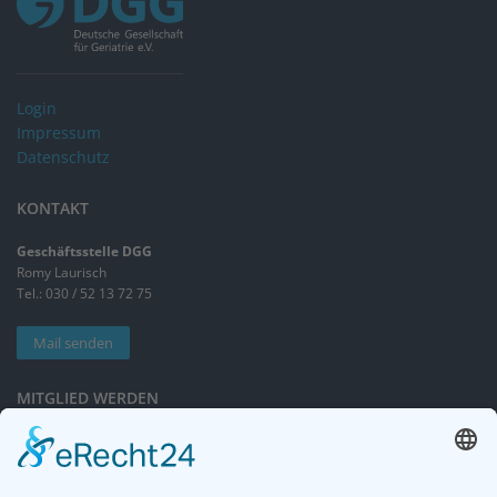
Login
Impressum
Datenschutz
KONTAKT
Geschäftsstelle DGG
Romy Laurisch
Tel.: 030 / 52 13 72 75
Mail senden
MITGLIED WERDEN
Sieben gute Gründe
für Ihre Mitgliedschaft
in der DGG entdecken.