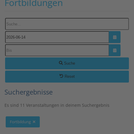
Fortbildungen
Suche...
Kalender ö
Kalender ö
Suche
Reset
Suchergebnisse
Es sind 11 Veranstaltungen in deinem Suchergebnis
Fortbildung