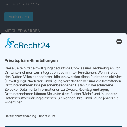
Tel.: 030 / 52 13 72 75
Mail senden
MITGLIED WERDEN
Sieben gute Gründe
für Ihre Mitgliedschaft
in der DGG entdecken.
Antrag stellen
NEWSLETTER
Neuigkeiten rund um die Geriatrie und die DGG – regelmäßig in Ihrem
Postfach.
News abonnieren
ZGG