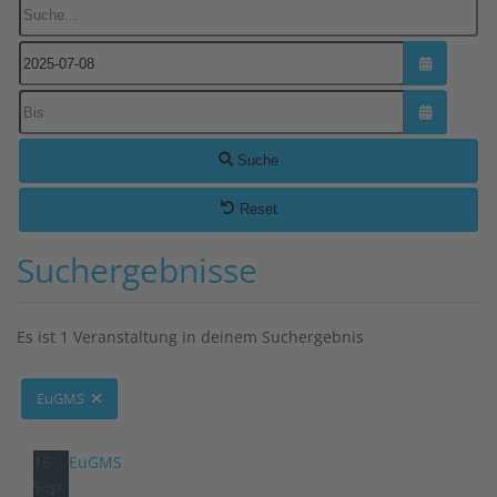
Suche...
Kalender ö
Kalender ö
Suche
Reset
Suchergebnisse
Es ist 1 Veranstaltung in deinem Suchergebnis
EuGMS
16
EuGMS
Sep.