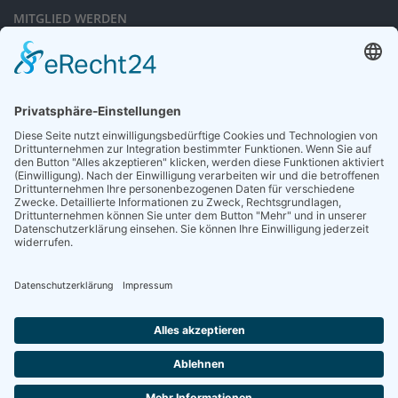
MITGLIED WERDEN
Sieben gute Gründe
für Ihre Mitgliedschaft
in der DGG entdecken.
Antrag stellen
NEWSLETTER
Neuigkeiten rund um die Geriatrie und die DGG – regelmäßig in Ihrem
Postfach.
News abonnieren
ZGG
Die Zeitschrift für Gerontologie und Geriatrie informiert über Neues aus
unserem Fach.
Online lesen