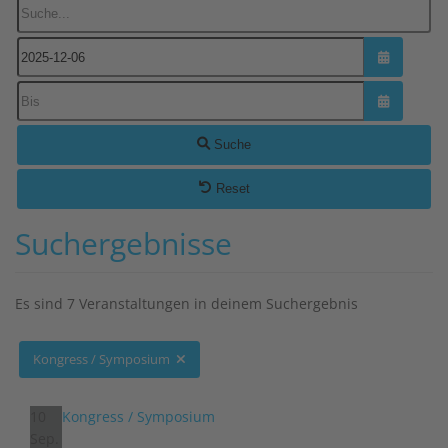
Suche...
Kalender ö
Kalender ö
Suche
Reset
Suchergebnisse
Es sind 7 Veranstaltungen in deinem Suchergebnis
Kongress / Symposium
10
Kongress / Symposium
Sep.