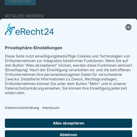
Mail senden
MITGLIED WERDEN
Sieben gute Gründe
für Ihre Mitgliedschaft
in der DGG entdecken.
Antrag stellen
NEWSLETTER
Neuigkeiten rund um die Geriatrie und die DGG – regelmäßig in Ihrem
Postfach.
News abonnieren
ZGG
Die Zeitschrift für Gerontologie und Geriatrie informiert über Neues aus
unserem Fach.