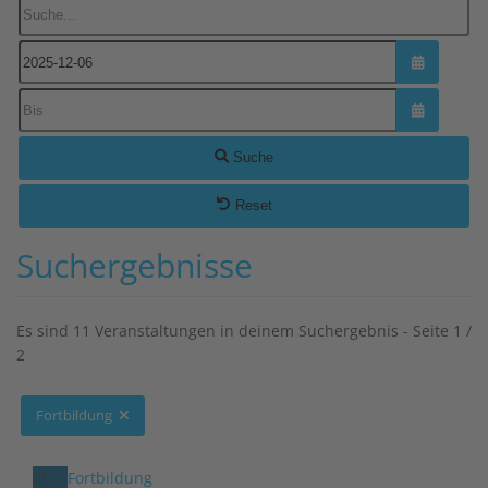
Suche...
Kalender ö
Kalender ö
Suche
Reset
Suchergebnisse
Es sind 11 Veranstaltungen in deinem Suchergebnis
- Seite 1 /
2
Fortbildung
25
Fortbildung