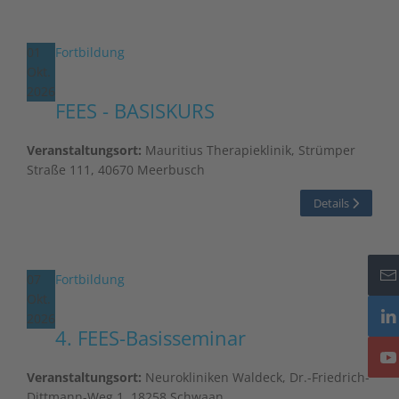
01
Fortbildung
Okt.
2026
FEES - BASISKURS
Veranstaltungsort:
Mauritius Therapieklinik, Strümper
Straße 111, 40670 Meerbusch
Details
07
Fortbildung
Okt.
2026
4. FEES-Basisseminar
Veranstaltungsort:
Neurokliniken Waldeck, Dr.-Friedrich-
Dittmann-Weg 1, 18258 Schwaan