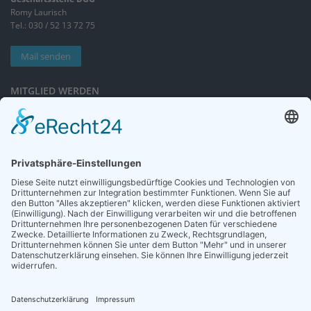
Romy Laurisch
Tel.: 030 / 52 13 72 75
Mail senden
MITGLIED WERDEN
Sieben gute Gründe
für Ihre Mitgliedschaft
in der DGG entdecken.
Antrag stellen
NEWSLETTER
Neuigkeiten rund um die Geriatrie und die DGG – regelmäßig in Ihrem
Postfach.
News abonnieren