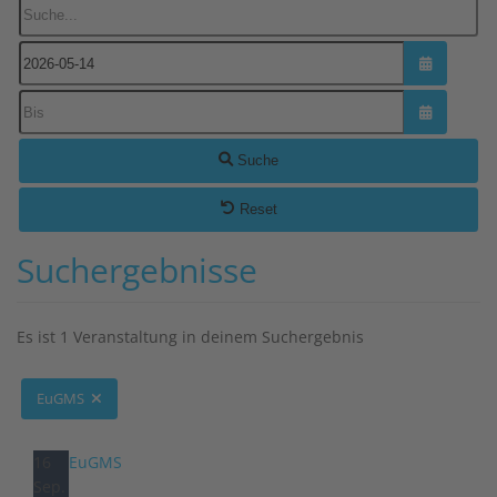
Suche...
Kalender ö
Kalender ö
Suche
Reset
Suchergebnisse
Es ist 1 Veranstaltung in deinem Suchergebnis
EuGMS
16
EuGMS
Sep.