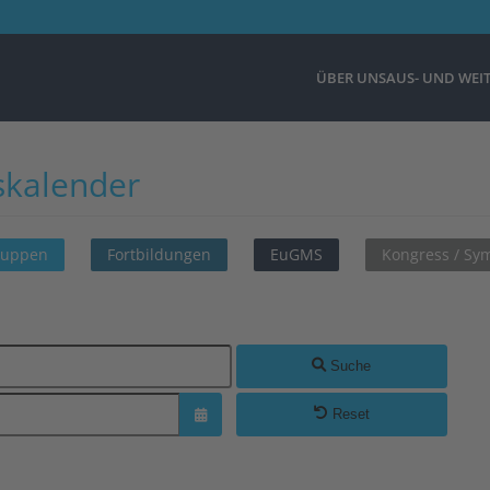
ÜBER UNS
AUS- UND WEI
skalender
ruppen
Fortbildungen
EuGMS
Kongress / S
Suche
Reset
Kalender öffnen