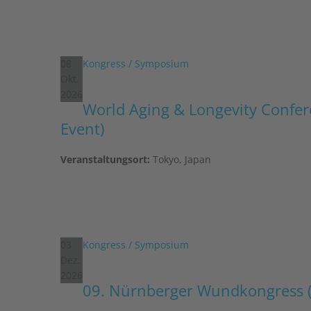
08
Kongress / Symposium
Okt.
2026
World Aging & Longevity Confe
Event)
Veranstaltungsort:
Tokyo, Japan
03
Kongress / Symposium
Dez.
2026
09. Nürnberger Wundkongress