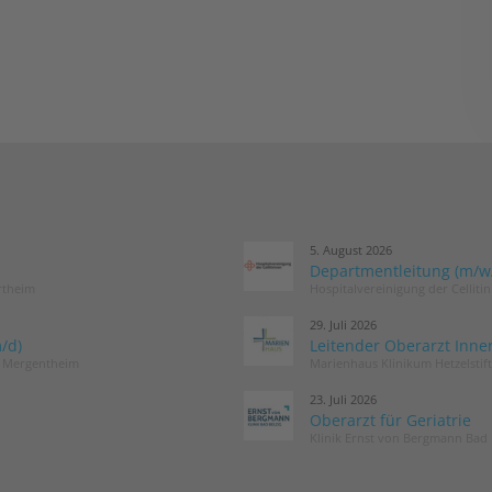
5. August 2026
Departmentleitung (m/w/d
rtheim
Hospitalvereinigung der Cellit
29. Juli 2026
/d)
Leitender Oberarzt Inne
d Mergentheim
Marienhaus Klinikum Hetzelstif
23. Juli 2026
Oberarzt für Geriatrie
Klinik Ernst von Bergmann Bad 