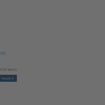
ess
4195 Berlin
Details