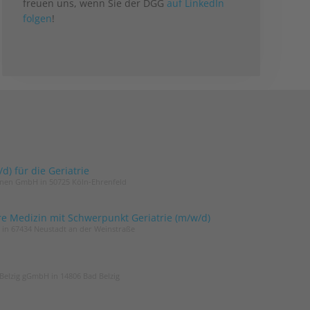
freuen uns, wenn Sie der DGG
auf LinkedIn
folgen
!
) für die Geriatrie
innen GmbH in 50725 Köln-Ehrenfeld
re Medizin mit Schwerpunkt Geriatrie (m/w/d)
t in 67434 Neustadt an der Weinstraße
Belzig gGmbH in 14806 Bad Belzig