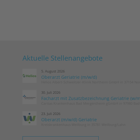
Aktuelle Stellenangebote
5. August 2026
Oberarzt Geriatrie (m/w/d)
Helios Albert-Schweitzer-Klinik Northeim GmbH in 37154 No
30. Juli 2026
Facharzt mit Zusatzbezeichnung Geriatrie (w/m
Caritas Krankenhaus Bad Mergentheim gGmbH in 97980 Ba
23. Juli 2026
Oberarzt (m/w/d) Geriatrie
Kreiskrankenhaus Weilburg in 35781 Weilburg/Lahn