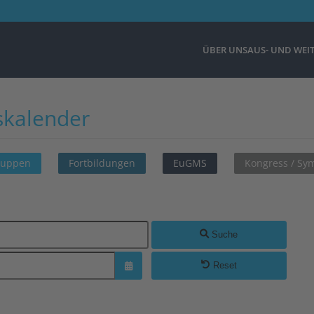
ÜBER UNS
AUS- UND WEI
skalender
ruppen
Fortbildungen
EuGMS
Kongress / S
Suche
Reset
Kalender öffnen