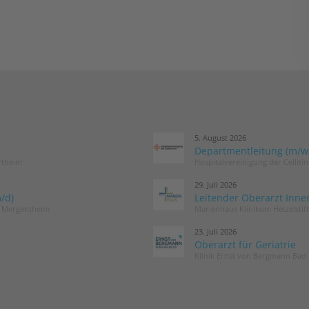
5. August 2026
Departmentleitung (m/w/d
rtheim
Hospitalvereinigung der Cellit
29. Juli 2026
/d)
Leitender Oberarzt Inne
d Mergentheim
Marienhaus Klinikum Hetzelstif
23. Juli 2026
Oberarzt für Geriatrie
Klinik Ernst von Bergmann Bad 