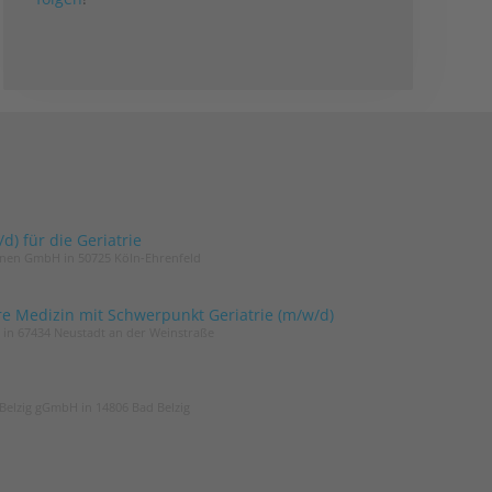
) für die Geriatrie
innen GmbH in 50725 Köln-Ehrenfeld
re Medizin mit Schwerpunkt Geriatrie (m/w/d)
t in 67434 Neustadt an der Weinstraße
Belzig gGmbH in 14806 Bad Belzig