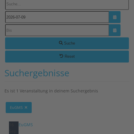
Suche...
Kalender ö
Kalender ö
Suche
Reset
Suchergebnisse
Es ist 1 Veranstaltung in deinem Suchergebnis
EuGMS
16
EuGMS
Sep.