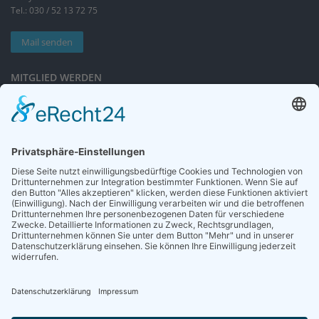
Tel.: 030 / 52 13 72 75
Mail senden
MITGLIED WERDEN
Sieben gute Gründe
für Ihre Mitgliedschaft
in der DGG entdecken.
Antrag stellen
NEWSLETTER
Neuigkeiten rund um die Geriatrie und die DGG – regelmäßig in Ihrem
Postfach.
News abonnieren
ZGG