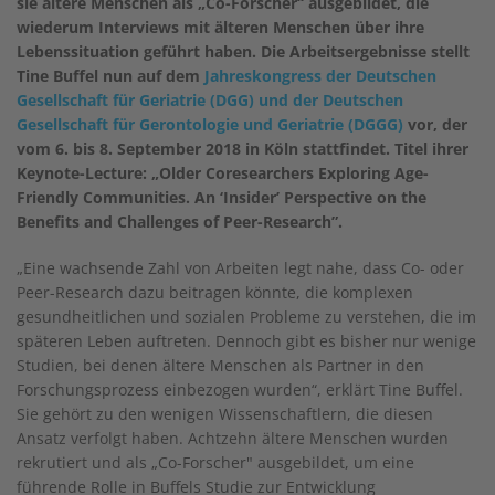
sie ältere Menschen als „Co-Forscher“ ausgebildet, die
wiederum Interviews mit älteren Menschen über ihre
Lebenssituation geführt haben. Die Arbeitsergebnisse stellt
Tine Buffel nun auf dem
Jahreskongress der Deutschen
Gesellschaft für Geriatrie (DGG) und der Deutschen
Gesellschaft für Gerontologie und Geriatrie (DGGG)
vor, der
vom 6. bis 8. September 2018 in Köln stattfindet. Titel ihrer
Keynote-Lecture: „Older Coresearchers Exploring Age-
Friendly Communities. An ‘Insider’ Perspective on the
Benefits and Challenges of Peer-Research”.
„Eine wachsende Zahl von Arbeiten legt nahe, dass Co- oder
Peer-Research dazu beitragen könnte, die komplexen
gesundheitlichen und sozialen Probleme zu verstehen, die im
späteren Leben auftreten. Dennoch gibt es bisher nur wenige
Studien, bei denen ältere Menschen als Partner in den
Forschungsprozess einbezogen wurden“, erklärt Tine Buffel.
Sie gehört zu den wenigen Wissenschaftlern, die diesen
Ansatz verfolgt haben. Achtzehn ältere Menschen wurden
rekrutiert und als „Co-Forscher" ausgebildet, um eine
führende Rolle in Buffels Studie zur Entwicklung