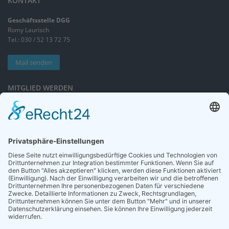
KONTAKT
Geschäftsstelle DGG
Romy Laurisch
Tel.: 030 / 52 13 72 75
Mail senden
MITGLIED WERDEN
Sieben gute Gründe
für Ihre Mitgliedschaft
in der DGG entdecken.
Antrag stellen
NEWSLETTER
Neuigkeiten rund um die Geriatrie und die DGG – regelmäßig in Ihrem
Postfach.
News abonnieren