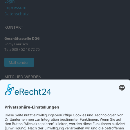
Login
Impressum
Datenschutz
KONTAKT
Geschäftsstelle DGG
Romy Laurisch
Tel.: 030 / 52 13 72 75
Mail senden
MITGLIED WERDEN
Sieben gute Gründe
für Ihre Mitgliedschaft
in der DGG entdecken.
Antrag stellen
NEWSLETTER