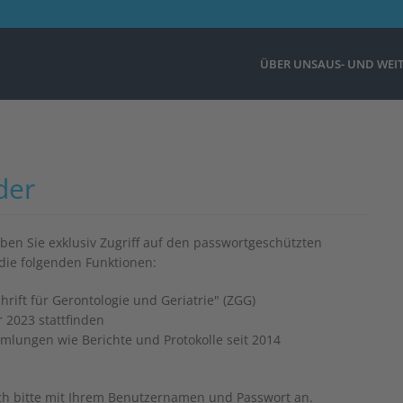
ÜBER UNS
AUS- UND WEI
der
aben Sie exklusiv Zugriff auf den passwortgeschützten
die folgenden Funktionen:
hrift für Gerontologie und Geriatrie" (ZGG)
 2023 stattfinden
mmlungen wie Berichte und Protokolle seit 2014
ich bitte mit Ihrem Benutzernamen und Passwort an.