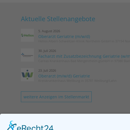
Aktuelle Stellenangebote
5. August 2026
Oberarzt Geriatrie (m/w/d)
Helios Albert-Schweitzer-Klinik Northeim GmbH in 37154 No
30. Juli 2026
Facharzt mit Zusatzbezeichnung Geriatrie (w/m
Caritas Krankenhaus Bad Mergentheim gGmbH in 97980 Ba
23. Juli 2026
Oberarzt (m/w/d) Geriatrie
Kreiskrankenhaus Weilburg in 35781 Weilburg/Lahn
weitere Anzeigen im Stellenmarkt