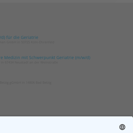
) für die Geriatrie
innen GmbH in 50725 Köln-Ehrenfeld
re Medizin mit Schwerpunkt Geriatrie (m/w/d)
t in 67434 Neustadt an der Weinstraße
Belzig gGmbH in 14806 Bad Belzig