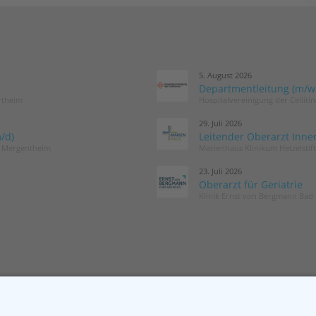
5. August 2026
Departmentleitung (m/w/d
rtheim
Hospitalvereinigung der Cellit
29. Juli 2026
/d)
Leitender Oberarzt Inne
d Mergentheim
Marienhaus Klinikum Hetzelstif
23. Juli 2026
Oberarzt für Geriatrie
Klinik Ernst von Bergmann Bad 