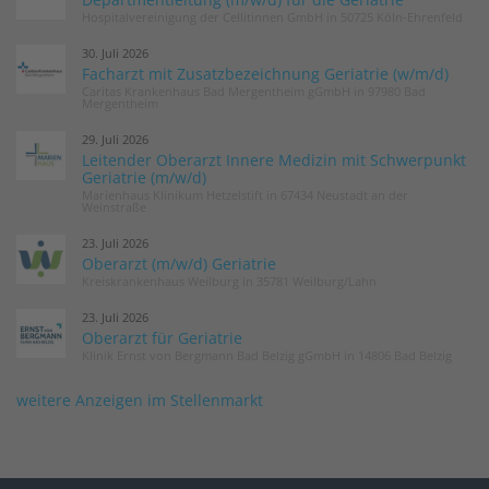
Hospitalvereinigung der Cellitinnen GmbH in 50725 Köln-Ehrenfeld
30. Juli 2026
Facharzt mit Zusatzbezeichnung Geriatrie (w/m/d)
Caritas Krankenhaus Bad Mergentheim gGmbH in 97980 Bad
Mergentheim
29. Juli 2026
Leitender Oberarzt Innere Medizin mit Schwerpunkt
Geriatrie (m/w/d)
Marienhaus Klinikum Hetzelstift in 67434 Neustadt an der
Weinstraße
23. Juli 2026
Oberarzt (m/w/d) Geriatrie
Kreiskrankenhaus Weilburg in 35781 Weilburg/Lahn
23. Juli 2026
Oberarzt für Geriatrie
Klinik Ernst von Bergmann Bad Belzig gGmbH in 14806 Bad Belzig
weitere Anzeigen im Stellenmarkt