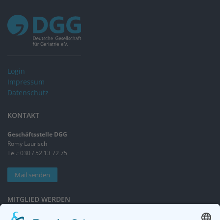
Login
Impressum
Datenschutz
KONTAKT
Geschäftsstelle DGG
Romy Laurisch
Tel.: 030 / 52 13 72 75
Mail senden
MITGLIED WERDEN
Sieben gute Gründe