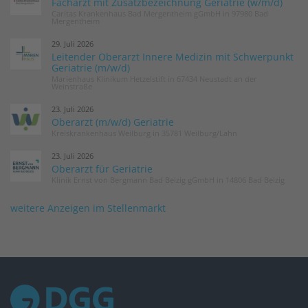
Facharzt mit Zusatzbezeichnung Geriatrie (w/m/d)
Caritas Krankenhaus Bad Mergentheim gGmbH in 97980 Bad
Mergentheim
29. Juli 2026
Leitender Oberarzt Innere Medizin mit Schwerpunkt
Geriatrie (m/w/d)
Marienhaus Klinikum Hetzelstift in 67434 Neustadt an der
Weinstraße
23. Juli 2026
Oberarzt (m/w/d) Geriatrie
Kreiskrankenhaus Weilburg in 35781 Weilburg/Lahn
23. Juli 2026
Oberarzt für Geriatrie
Klinik Ernst von Bergmann Bad Belzig gGmbH in 14806 Bad Belzig
weitere Anzeigen im Stellenmarkt