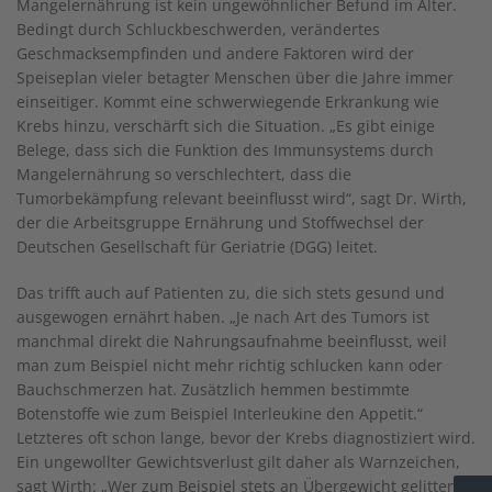
Mangelernährung ist kein ungewöhnlicher Befund im Alter.
Bedingt durch Schluckbeschwerden, verändertes
Geschmacksempfinden und andere Faktoren wird der
Speiseplan vieler betagter Menschen über die Jahre immer
einseitiger. Kommt eine schwerwiegende Erkrankung wie
Krebs hinzu, verschärft sich die Situation. „Es gibt einige
Belege, dass sich die Funktion des Immunsystems durch
Mangelernährung so verschlechtert, dass die
Tumorbekämpfung relevant beeinflusst wird“, sagt Dr. Wirth,
der die Arbeitsgruppe Ernährung und Stoffwechsel der
Deutschen Gesellschaft für Geriatrie (DGG) leitet.
Das trifft auch auf Patienten zu, die sich stets gesund und
ausgewogen ernährt haben. „Je nach Art des Tumors ist
manchmal direkt die Nahrungsaufnahme beeinflusst, weil
man zum Beispiel nicht mehr richtig schlucken kann oder
Bauchschmerzen hat. Zusätzlich hemmen bestimmte
Botenstoffe wie zum Beispiel Interleukine den Appetit.“
Letzteres oft schon lange, bevor der Krebs diagnostiziert wird.
Ein ungewollter Gewichtsverlust gilt daher als Warnzeichen,
sagt Wirth: „Wer zum Beispiel stets an Übergewicht gelitten