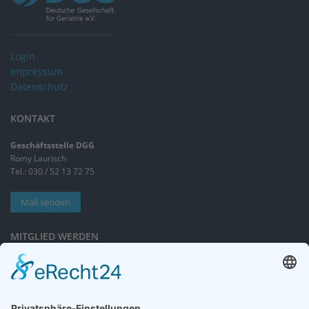
Login
Impressum
Datenschutz
KONTAKT
Geschäftsstelle DGG
Romy Laurisch
Tel.: 030 / 52 13 72 75
Mail senden
MITGLIED WERDEN
Sieben gute Gründe
für Ihre Mitgliedschaft
in der DGG entdecken.