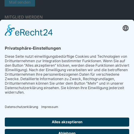
Mail senden
MITGLIED WERDEN
Sieben gute Gründe
für Ihre Mitgliedschaft
in der DGG entdecken.
Antrag stellen
NEWSLETTER
Neuigkeiten rund um die Geriatrie und die DGG – regelmäßig in Ihrem
Postfach.
News abonnieren
ZGG
Die Zeitschrift für Gerontologie und Geriatrie informiert über Neues aus
unserem Fach.