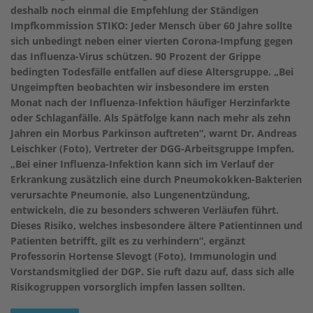
deshalb noch einmal die Empfehlung der Ständigen
Impfkommission STIKO: Jeder Mensch über 60 Jahre sollte
sich unbedingt neben einer vierten Corona-Impfung gegen
das Influenza-Virus schützen.
90 Prozent der Grippe
bedingten Todesfälle entfallen auf diese Altersgruppe.
„Bei
Ungeimpften beobachten wir insbesondere im ersten
Monat nach der Influenza-Infektion häufiger Herzinfarkte
oder Schlaganfälle. Als Spätfolge kann nach mehr als zehn
Jahren ein Morbus Parkinson auftreten“, warnt Dr. Andreas
Leischker (Foto), Vertreter der DGG-Arbeitsgruppe Impfen.
„Bei einer Influenza-Infektion kann sich im Verlauf der
Erkrankung zusätzlich eine durch Pneumokokken-Bakterien
verursachte Pneumonie, also Lungenentzündung,
entwickeln, die zu besonders schweren Verläufen führt.
Dieses Risiko, welches insbesondere ältere Patientinnen und
Patienten betrifft, gilt es zu verhindern“, ergänzt
Professorin Hortense Slevogt (Foto), Immunologin und
Vorstandsmitglied der DGP. Sie ruft dazu auf, dass sich alle
Risikogruppen vorsorglich impfen lassen sollten.