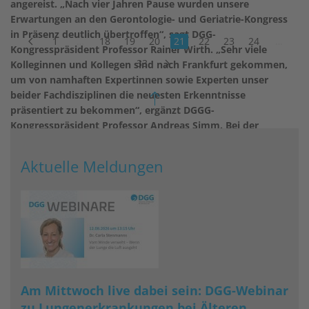
angereist. „Nach vier Jahren Pause wurden unsere
Erwartungen an den Gerontologie- und Geriatrie-Kongress
in Präsenz deutlich übertroffen“, sagt DGG-
1
…
18
19
20
21
22
23
24
…
Kongresspräsident Professor Rainer Wirth. „Sehr viele
33
Kolleginnen und Kollegen sind nach Frankfurt gekommen,
um von namhaften Expertinnen sowie Experten unser
beider Fachdisziplinen die neuesten Erkenntnisse
präsentiert zu bekommen“, ergänzt DGGG-
Kongresspräsident Professor Andreas Simm. Bei der
Veranstaltung wurde nicht nur der aktuelle Stand der
Forschung präsentiert – es wurden auch die wichtigsten
Aktuelle Meldungen
Arbeiten hervorgehoben und ausgezeichnet. Die verliehenen
Preise sind insgesamt mit 32.000 Euro dotiert und
honorieren Arbeiten, die von besonderer Relevanz für die
Forschung sowie den klinischen Alltag sind.
weiterlesen
Am Mittwoch live dabei sein: DGG-Webinar
zu Lungenerkrankungen bei Älteren