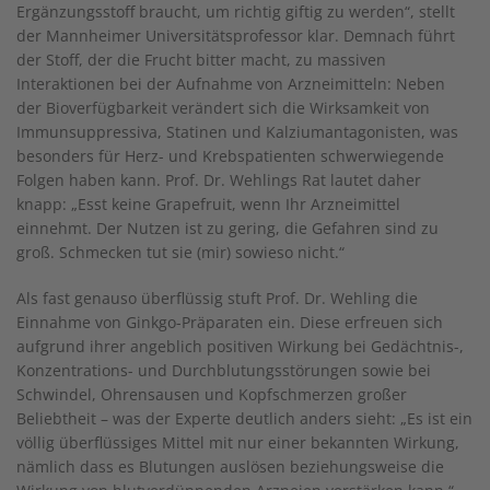
Ergänzungsstoff braucht, um richtig giftig zu werden“, stellt
der Mannheimer Universitätsprofessor klar. Demnach führt
der Stoff, der die Frucht bitter macht, zu massiven
Interaktionen bei der Aufnahme von Arzneimitteln: Neben
der Bioverfügbarkeit verändert sich die Wirksamkeit von
Immunsuppressiva, Statinen und Kalziumantagonisten, was
besonders für Herz- und Krebspatienten schwerwiegende
Folgen haben kann. Prof. Dr. Wehlings Rat lautet daher
knapp: „Esst keine Grapefruit, wenn Ihr Arzneimittel
einnehmt. Der Nutzen ist zu gering, die Gefahren sind zu
groß. Schmecken tut sie (mir) sowieso nicht.“
Als fast genauso überflüssig stuft Prof. Dr. Wehling die
Einnahme von Ginkgo-Präparaten ein. Diese erfreuen sich
aufgrund ihrer angeblich positiven Wirkung bei Gedächtnis-,
Konzentrations- und Durchblutungsstörungen sowie bei
Schwindel, Ohrensausen und Kopfschmerzen großer
Beliebtheit – was der Experte deutlich anders sieht: „Es ist ein
völlig überflüssiges Mittel mit nur einer bekannten Wirkung,
nämlich dass es Blutungen auslösen beziehungsweise die