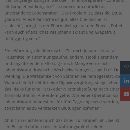
Nahrungsergänzungsmittel oder Immunpräparate – „die sind
oft komplett wirkungslos“ –, sondern um natürliche,
unveränderte Lebensmittel. „Das Problem ist, dass die Leute
glauben: Alles Pflanzliche ist gut, alles Chemische ist
schlecht“, bringt es der Pharmakologe auf den Punkt. „Dabei
kann auch Pflanzliches wie Johanniskraut und Grapefruit
richtig giftig sein.“
Eine Warnung, die überrascht. Gilt doch Johanniskraut als
Hausmittel mit stimmungsaufhellendem, stabilisierendem
und angstlösendem Effekt. „Je nach Menge verursacht
Johanniskraut drastische Wechselwirkungen“, sagt Prof. Dr.
Wehling. Die Wirksamkeit von Statinen sei herabgesetzt, die
Wahrscheinlichkeit für eine Digoxinvergiftung steige, ebenso
das Risiko für eine Herz- oder Nierenabstoßung nach einer
Transplantation. Außerdem gelte: „Vor einer Operation sollte
Johanniskraut mindestens für fünf Tage abgesetzt werden,
sonst kann es zu verstärkten Blutungen kommen.“
Ähnlich vernichtend auch das Urteil zur Grapefruit. „Sie ist
ein Beispiel dafür, dass ein Nahrungsmittel keinen