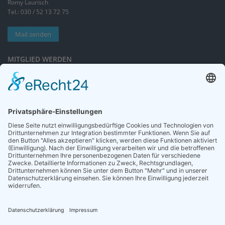
Romy Laurisch
Tel.: 030 / 52 13 72 75
Mail senden
MITGLIED WERDEN
Sieben gute Gründe
für Ihre Mitgliedschaft
in der DGG entdecken.
Antrag stellen
NEWSLETTER
Neuigkeiten rund um die Geriatrie und die DGG – regelmäßig in Ihrem
Postfach.
News abonnieren
ZGG