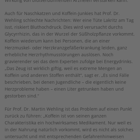
Wirkung von blutverdünnenden Arzneien verstärken kann.“
Auch für Naschkatzen und Koffein-Junkies hat Prof. Dr.
Wehling schlechte Nachrichten: Wer eine Tüte Lakritz am Tag
isst, riskiert Bluthochdruck. Dies wird verursacht durchs
Glycyrrhizin, das in der Wurzel der Süßholzpflanze vorkommt.
Koffein wiederum kann bei Personen, die an einer
Herzmuskel- oder Herzkranzgefäßerkrankung leiden, ganz
erhebliche Herzrhythmusstörungen auslösen. Noch
gravierender sei das dem Experten zufolge bei Energydrinks.
„Das Zeug ist wirklich giftig, weil es extreme Mengen an
Koffein und anderen Stoffen enthält“, sagt er. „Es sind Fälle
beschrieben, bei denen Jugendliche – die eigentlich keine
Herzprobleme haben – einen Liter getrunken haben und
gestorben sind.“
Für Prof. Dr. Martin Wehling ist das Problem auf einen Punkt
zurück zu führen: „Koffein ist von seinen ganzen
Charakteristika ein hochwirksames Medikament. Nur weil es
in der Nahrung natürlich vorkommt, wird es nicht als solches
untersucht und mit entsprechenden Gefahrenhinweisen