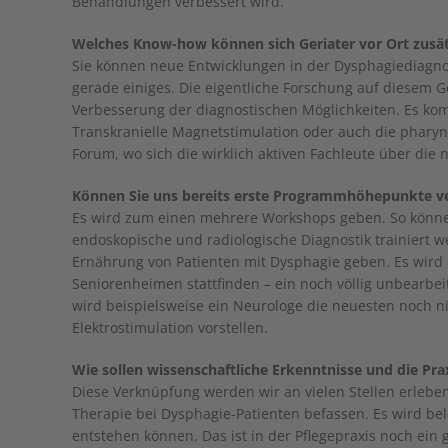
Behandlungen verbessert wird.
Welches Know-how können sich Geriater vor Ort zusä
Sie können neue Entwicklungen in der Dysphagiediagnos
gerade einiges. Die eigentliche Forschung auf diesem 
Verbesserung der diagnostischen Möglichkeiten. Es ko
Transkranielle Magnetstimulation oder auch die pharyng
Forum, wo sich die wirklich aktiven Fachleute über die
Können Sie uns bereits erste Programmhöhepunkte v
Es wird zum einen mehrere Workshops geben. So könne
endoskopische und radiologische Diagnostik trainiert 
Ernährung von Patienten mit Dysphagie geben. Es wir
Seniorenheimen stattfinden – ein noch völlig unbearbei
wird beispielsweise ein Neurologe die neuesten noch n
Elektrostimulation vorstellen.
Wie sollen wissenschaftliche Erkenntnisse und die Pr
Diese Verknüpfung werden wir an vielen Stellen erleben
Therapie bei Dysphagie-Patienten befassen. Es wird be
entstehen können. Das ist in der Pflegepraxis noch ei