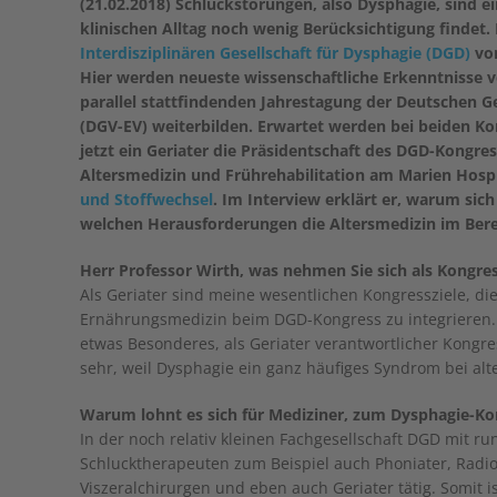
(21.02.2018) Schluckstörungen, also Dysphagie, sind e
klinischen Alltag noch wenig Berücksichtigung findet. 
Interdisziplinären Gesellschaft für Dysphagie (DGD)
vom
Hier werden neueste wissenschaftliche Erkenntnisse v
parallel stattfindenden Jahrestagung der Deutschen G
(DGV-EV) weiterbilden. Erwartet werden bei beiden K
jetzt ein Geriater die Präsidentschaft des DGD-Kongress
Altersmedizin und Frührehabilitation am Marien Hospi
und Stoffwechsel
. Im Interview erklärt er, warum sic
welchen Herausforderungen die Altersmedizin im Bere
Herr Professor Wirth, was nehmen Sie sich als Kongre
Als Geriater sind meine wesentlichen Kongressziele, d
Ernährungsmedizin beim DGD-Kongress zu integrieren. D
etwas Besonderes, als Geriater verantwortlicher Kongre
sehr, weil Dysphagie ein ganz häufiges Syndrom bei alt
Warum lohnt es sich für Mediziner, zum Dysphagie-
In der noch relativ kleinen Fachgesellschaft DGD mit 
Schlucktherapeuten zum Beispiel auch Phoniater, Radi
Viszeralchirurgen und eben auch Geriater tätig. Somit 