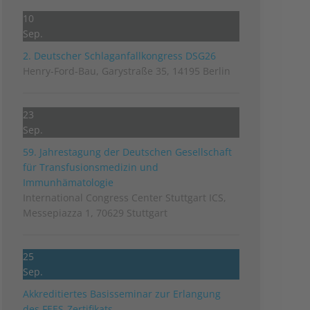
10
Sep.
2. Deutscher Schlag­anfall­kongress DSG26
Henry-Ford-Bau, Garystraße 35, 14195 Berlin
23
Sep.
59. Jahrestagung der Deutschen Gesellschaft
für Transfusionsmedizin und
Immunhämatologie
International Congress Center Stuttgart ICS,
Messepiazza 1, 70629 Stuttgart
25
Sep.
Akkreditiertes Basisseminar zur Erlangung
des FEES-Zertifikats