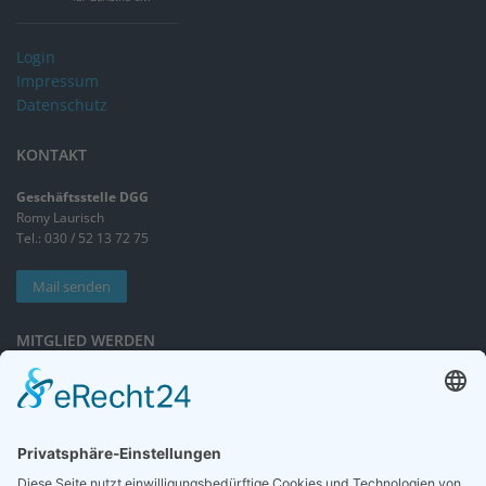
Login
Impressum
Datenschutz
KONTAKT
Geschäftsstelle DGG
Romy Laurisch
Tel.: 030 / 52 13 72 75
Mail senden
MITGLIED WERDEN
Sieben gute Gründe
für Ihre Mitgliedschaft
in der DGG entdecken.
Antrag stellen