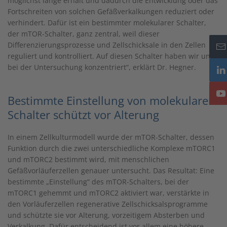
möglichst lange erhält und dadurch die Entwicklung oder das
Fortschreiten von solchen Gefäßverkalkungen reduziert oder
verhindert. Dafür ist ein bestimmter molekularer Schalter,
der mTOR-Schalter, ganz zentral, weil dieser
Differenzierungsprozesse und Zellschicksale in den Zellen
reguliert und kontrolliert. Auf diesen Schalter haben wir uns
bei der Untersuchung konzentriert“, erklärt Dr. Hegner.
Bestimmte Einstellung von molekularem
Schalter schützt vor Alterung
In einem Zellkulturmodell wurde der mTOR-Schalter, dessen
Funktion durch die zwei unterschiedliche Komplexe mTORC1
und mTORC2 bestimmt wird, mit menschlichen
Gefäßvorläuferzellen genauer untersucht. Das Resultat: Eine
bestimmte „Einstellung“ des mTOR-Schalters, bei der
mTORC1 gehemmt und mTORC2 aktiviert war, verstärkte in
den Vorläuferzellen regenerative Zellschicksalsprogramme
und schützte sie vor Alterung, vorzeitigem Absterben und
Verkalkung. Dafür entscheidend ist vor allem eine höhere