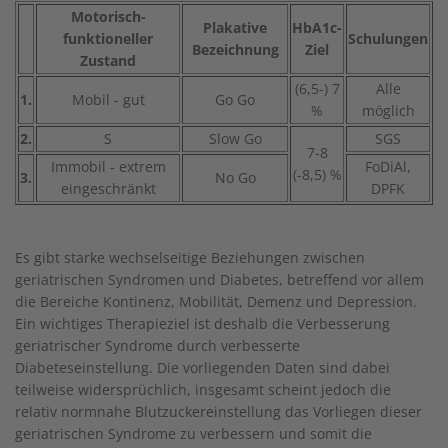
Motorisch-
Plakative
HbA1c-
funktioneller
Schulungen
Bezeichnung
Ziel
Zustand
(6,5-) 7
Alle
1.
Mobil - gut
Go Go
%
möglich
2.
S
Slow Go
SGS
7-8
Immobil - extrem
FoDiAl,
(-8,5) %
3.
No Go
eingeschränkt
DPFK
Es gibt starke wechselseitige Beziehungen zwischen
geriatrischen Syndromen und Diabetes, betreffend vor allem
die Bereiche Kontinenz, Mobilität, Demenz und Depression.
Ein wichtiges Therapieziel ist deshalb die Verbesserung
geriatrischer Syndrome durch verbesserte
Diabeteseinstellung. Die vorliegenden Daten sind dabei
teilweise widersprüchlich, insgesamt scheint jedoch die
relativ normnahe Blutzuckereinstellung das Vorliegen dieser
geriatrischen Syndrome zu verbessern und somit die