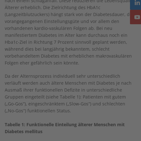
nach einem Schlaganfall. Diese reduzieren die Lebensqualität
Älterer erheblich. Die Zielrichtung des HbA1c
(Langzeitblutzuckers) hängt stark von der Diabetesdauer, der
vorangegangenen Einstellungsgüte und vor allem den
vorhandenen kardio-vaskulären Folgen ab. Bei neu
manifestiertem Diabetes im Alter kann durchaus noch ein
Hba1c-Ziel in Richtung 7 Prozent sinnvoll geplant werden,
während dies bei langjährig bekanntem, schlecht
vorbehandeltem Diabetes mit erheblichen makrovaskulären
Folgen eher gefährlich sein könnte.
Da der Alternsprozess individuell sehr unterschiedlich
verläuft werden auch ältere Menschen mit Diabetes je nach
Ausmaß ihrer funktionellen Defizite in unterschiedliche
Gruppen eingeteilt (siehe Tabelle 1): Patienten mit gutem
(„Go-Gos“), eingeschränktem („Slow-Gos“) und schlechten
(„No-Gos“) funktionellen Status.
Tabelle 1: Funktionelle Einteilung älterer Menschen mit
Diabetes mellitus