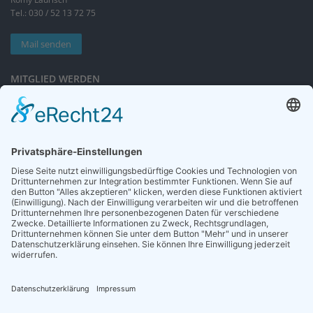
Tel.: 030 / 52 13 72 75
Mail senden
MITGLIED WERDEN
Sieben gute Gründe
für Ihre Mitgliedschaft
in der DGG entdecken.
Antrag stellen
NEWSLETTER
Neuigkeiten rund um die Geriatrie und die DGG – regelmäßig in Ihrem
Postfach.
News abonnieren
ZGG