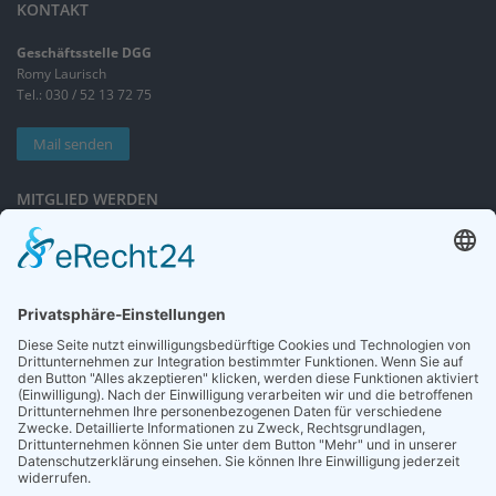
KONTAKT
Geschäftsstelle DGG
Romy Laurisch
Tel.: 030 / 52 13 72 75
Mail senden
MITGLIED WERDEN
Sieben gute Gründe
für Ihre Mitgliedschaft
in der DGG entdecken.
Antrag stellen
NEWSLETTER
Neuigkeiten rund um die Geriatrie und die DGG – regelmäßig in Ihrem
Postfach.