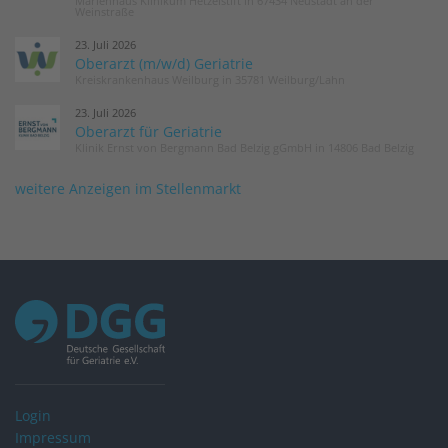
Marienhaus Klinikum Hetzelstift in 67434 Neustadt an der
Weinstraße
23. Juli 2026
Oberarzt (m/w/d) Geriatrie
Kreiskrankenhaus Weilburg in 35781 Weilburg/Lahn
23. Juli 2026
Oberarzt für Geriatrie
Klinik Ernst von Bergmann Bad Belzig gGmbH in 14806 Bad Belzig
weitere Anzeigen im Stellenmarkt
Login
Impressum