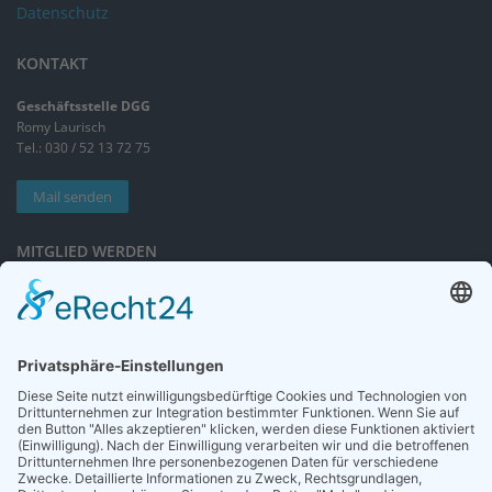
Datenschutz
KONTAKT
Geschäftsstelle DGG
Romy Laurisch
Tel.: 030 / 52 13 72 75
Mail senden
MITGLIED WERDEN
Sieben gute Gründe
für Ihre Mitgliedschaft
in der DGG entdecken.
Antrag stellen
NEWSLETTER
Neuigkeiten rund um die Geriatrie und die DGG – regelmäßig in Ihrem