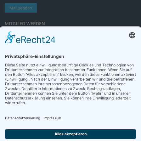
Mail senden
MITGLIED WERDEN
Sieben gute Gründe
für Ihre Mitgliedschaft
in der DGG entdecken.
Antrag stellen
NEWSLETTER
Neuigkeiten rund um die Geriatrie und die DGG – regelmäßig in Ihrem
Postfach.
News abonnieren
ZGG
Die Zeitschrift für Gerontologie und Geriatrie informiert über Neues aus