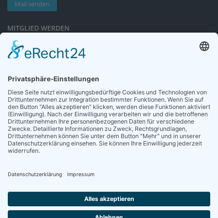
Mail senden
MITGLIED WERDEN
Sieben gute Gründe
für Ihre Mitgliedschaft
in der DGG entdecken.
Antrag stellen
NEWSLETTER
Neuigkeiten rund um die Geriatrie und die DGG – regelmäßig in Ihrem
Postfach.
News abonnieren
ZGG
Die Zeitschrift für Gerontologie und Geriatrie informiert über Neues aus
unserem Fach.