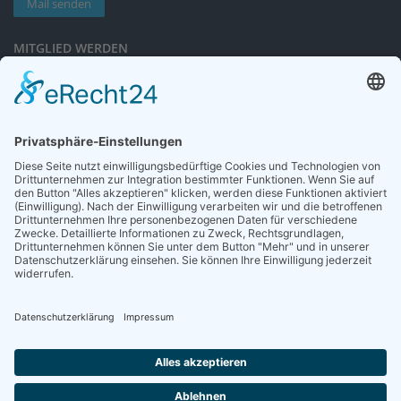
Mail senden
MITGLIED WERDEN
Sieben gute Gründe
für Ihre Mitgliedschaft
in der DGG entdecken.
Antrag stellen
NEWSLETTER
Neuigkeiten rund um die Geriatrie und die DGG – regelmäßig in Ihrem
Postfach.
News abonnieren
ZGG
Die Zeitschrift für Gerontologie und Geriatrie informiert über Neues aus
unserem Fach.