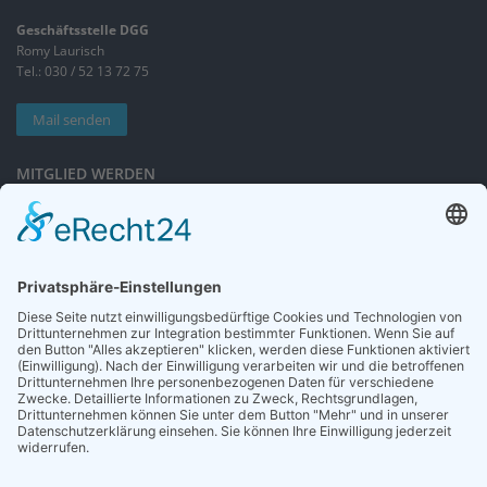
Geschäftsstelle DGG
Romy Laurisch
Tel.: 030 / 52 13 72 75
Mail senden
MITGLIED WERDEN
Sieben gute Gründe
für Ihre Mitgliedschaft
in der DGG entdecken.
Antrag stellen
NEWSLETTER
Neuigkeiten rund um die Geriatrie und die DGG – regelmäßig in Ihrem
Postfach.
News abonnieren