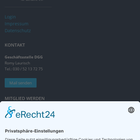
Login
Impressum
Datenschutz
KONTAKT
Geschäftsstelle DGG
Romy Laurisch
Tel.: 030 / 52 13 72 75
Mail senden
MITGLIED WERDEN
Sieben gute Gründe
für Ihre Mitgliedschaft
in der DGG entdecken.
Antrag stellen