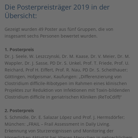
Die Posterpreisträger 2019 in der
Übersicht:
Gezeigt wurden 49 Poster aus fünf Gruppen, die von
insgesamt sechs Personen bewertet wurden.
1. Posterpreis
Dr. J. Seele, W. Leszczynski, Dr. M. Kaase, Dr. V. Meier, Dr. M.
Wappler, Dr. J. Sasse, PD Dr. S. Unkel, Prof. T. Friede, Prof. U.
Reichard, Prof H. Eiffert, Prof. R. Nau, PD Dr. S. Scheithauer;
Göttingen, Hofgeismar, Kaufungen: „Differenzierung von
Clostridium difficile-Ribotypen im Rahmen eines klinischen
Projektes zur Reduktion von Infektionen mit Toxin-bildenden
Clostridium difficile in geriatrischen Kliniken (ReToCdiff)“
2. Posterpreis
S. Schmidle, Dr. E. Salazar López und Prof. J. Hermsdörfer;
München: „FRAIL – Frail Assessment in Daily Living.
Erkennung von Sturzereignissen und Monitoring der
körperlichen Aktivität bei älteren Menschen in gebrechlichem