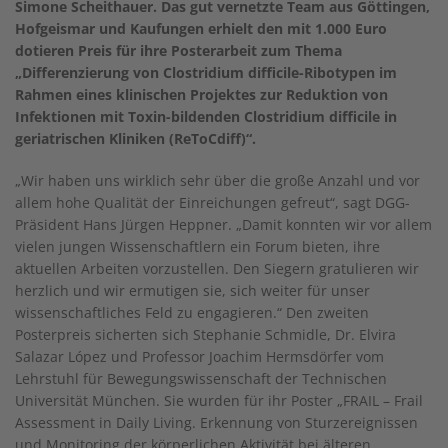
Simone Scheithauer. Das gut vernetzte Team aus Göttingen,
Hofgeismar und Kaufungen erhielt den mit 1.000 Euro
dotieren Preis für ihre Posterarbeit zum Thema
„Differenzierung von Clostridium difficile-Ribotypen im
Rahmen eines klinischen Projektes zur Reduktion von
Infektionen mit Toxin-bildenden Clostridium difficile in
geriatrischen Kliniken (ReToCdiff)“.
„Wir haben uns wirklich sehr über die große Anzahl und vor
allem hohe Qualität der Einreichungen gefreut“, sagt DGG-
Präsident Hans Jürgen Heppner. „Damit konnten wir vor allem
vielen jungen Wissenschaftlern ein Forum bieten, ihre
aktuellen Arbeiten vorzustellen. Den Siegern gratulieren wir
herzlich und wir ermutigen sie, sich weiter für unser
wissenschaftliches Feld zu engagieren.“
Den zweiten
Posterpreis sicherten sich Stephanie Schmidle, Dr. Elvira
Salazar López und Professor Joachim Hermsdörfer vom
Lehrstuhl für Bewegungswissenschaft der Technischen
Universität München. Sie wurden für ihr Poster „FRAIL – Frail
Assessment in Daily Living. Erkennung von Sturzereignissen
und Monitoring der körperlichen Aktivität bei älteren