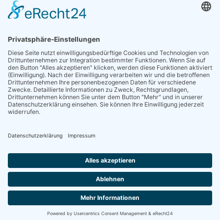
Sieben gute Gründe
für Ihre Mitgliedschaft
in der DGG entdecken.
Antrag stellen
NEWSLETTER
Neuigkeiten rund um die Geriatrie und die DGG – regelmäßig in Ihrem
Postfach.
News abonnieren
ZGG
Die Zeitschrift für Gerontologie und Geriatrie informiert über Neues aus
unserem Fach.
Online lesen