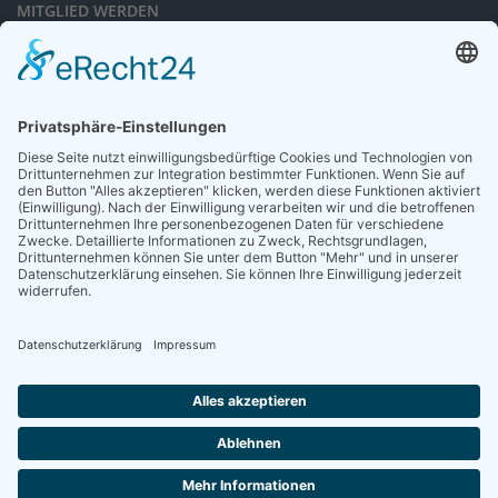
MITGLIED WERDEN
Sieben gute Gründe
für Ihre Mitgliedschaft
in der DGG entdecken.
Antrag stellen
NEWSLETTER
Neuigkeiten rund um die Geriatrie und die DGG – regelmäßig in Ihrem
Postfach.
News abonnieren
ZGG
Die Zeitschrift für Gerontologie und Geriatrie informiert über Neues aus
unserem Fach.
Online lesen