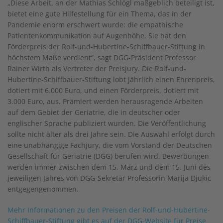
„Diese Arbeit, an der Mathias Schlögl maßgeblich beteiligt ist,
bietet eine gute Hilfestellung für ein Thema, das in der
Pandemie enorm erschwert wurde: die empathische
Patientenkommunikation auf Augenhöhe. Sie hat den
Förderpreis der Rolf-und-Hubertine-Schiffbauer-Stiftung in
höchstem Maße verdient“, sagt DGG-Präsident Professor
Rainer Wirth als Vertreter der Preisjury. Die Rolf-und-
Hubertine-Schiffbauer-Stiftung lobt jährlich einen Ehrenpreis,
dotiert mit 6.000 Euro, und einen Förderpreis, dotiert mit
3.000 Euro, aus. Prämiert werden herausragende Arbeiten
auf dem Gebiet der Geriatrie, die in deutscher oder
englischer Sprache publiziert wurden. Die Veröffentlichung
sollte nicht älter als drei Jahre sein. Die Auswahl erfolgt durch
eine unabhängige Fachjury, die vom Vorstand der Deutschen
Gesellschaft für Geriatrie (DGG) berufen wird. Bewerbungen
werden immer zwischen dem 15. März und dem 15. Juni des
jeweiligen Jahres von DGG-Sekretär Professorin Marija Djukic
entgegengenommen.
Mehr Informationen zu den Preisen der Rolf-und-Hubertine-
Schiffbauer-Stiftung gibt es auf der DGG-Website für Preise