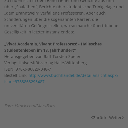
So finden sich in dem Band Lieder und Gedichte aus und
über „Saalathen“, Berichte über studentische Trinkgelage und
„dem Branntwein“ verfallene Professoren. Aber auch
Schilderungen über die sogenannten Karzer, die
universitären Gefängniszellen, wo so manche übertriebene
Geselligkeit in letzter Instanz endete.
„Vivat Academia, Vivant Professores! - Hallesches
Studentenleben im 18. Jahrhundert“
Herausgegeben von Ralf-Torsten Speler
Verlag: Universitätsverlag Halle-Wittenberg
ISBN: 978-3-86829-348-7
Bestell-Link:
http://www.buchhandel.de/detailansicht.aspx?
isbn=9783868293487
Foto: iStock.com/MarsBars
Zurück
Weiter