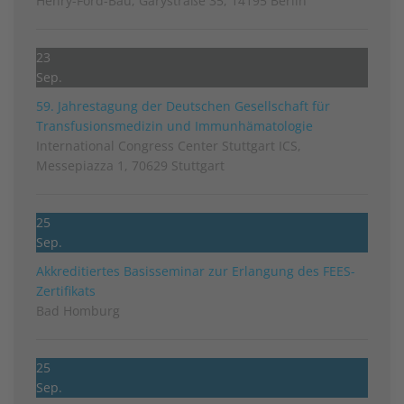
Henry-Ford-Bau, Garystraße 35, 14195 Berlin
23
Sep.
59. Jahrestagung der Deutschen Gesellschaft für
Transfusionsmedizin und Immunhämatologie
International Congress Center Stuttgart ICS,
Messepiazza 1, 70629 Stuttgart
25
Sep.
Akkreditiertes Basisseminar zur Erlangung des FEES-
Zertifikats
Bad Homburg
25
Sep.