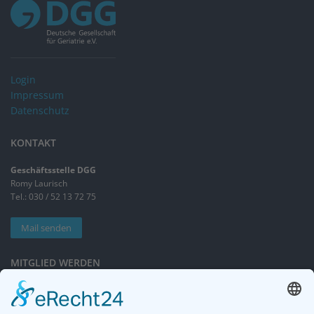
Login
Impressum
Datenschutz
KONTAKT
Geschäftsstelle DGG
Romy Laurisch
Tel.: 030 / 52 13 72 75
Mail senden
MITGLIED WERDEN
Sieben gute Gründe
für Ihre Mitgliedschaft