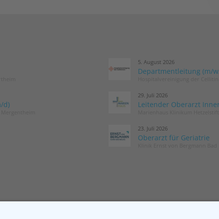
5. August 2026
Departmentleitung (m/w/d
rtheim
Hospitalvereinigung der Cellit
29. Juli 2026
/d)
Leitender Oberarzt Inne
d Mergentheim
Marienhaus Klinikum Hetzelstif
23. Juli 2026
Oberarzt für Geriatrie
Klinik Ernst von Bergmann Bad 