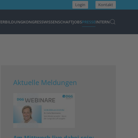
Login
Kontakt
TERBILDUNG
KONGRESS
WISSENSCHAFT
JOBS
PRESSE
INTERN
Aktuelle Meldungen
Am Mittwoch live dabei sein: