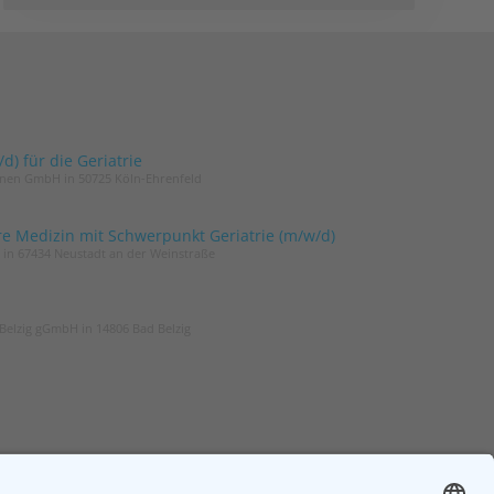
) für die Geriatrie
innen GmbH in 50725 Köln-Ehrenfeld
re Medizin mit Schwerpunkt Geriatrie (m/w/d)
t in 67434 Neustadt an der Weinstraße
Belzig gGmbH in 14806 Bad Belzig