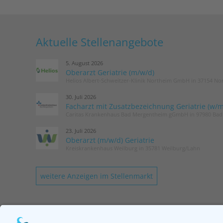
Aktuelle Stellenangebote
5. August 2026
Oberarzt Geriatrie (m/w/d)
Helios Albert-Schweitzer-Klinik Northeim GmbH in 37154 No
30. Juli 2026
Facharzt mit Zusatzbezeichnung Geriatrie (w/m
Caritas Krankenhaus Bad Mergentheim gGmbH in 97980 Ba
23. Juli 2026
Oberarzt (m/w/d) Geriatrie
Kreiskrankenhaus Weilburg in 35781 Weilburg/Lahn
weitere Anzeigen im Stellenmarkt