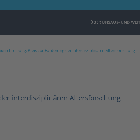
ÜBER UNS
AUS- UND WEI
Ausschreibung: Preis zur Förderung der interdisziplinären Altersforschung
er interdisziplinären Altersforschung