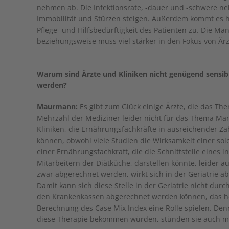
nehmen ab. Die Infektionsrate, -dauer und -schwere ne
Immobilität und Stürzen steigen. Außerdem kommt es h
Pflege- und Hilfsbedürftigkeit des Patienten zu. Die M
beziehungsweise muss viel stärker in den Fokus von Ä
Warum sind Ärzte und Kliniken nicht genügend sensibi
werden?
Maurmann:
Es gibt zum Glück einige Ärzte, die das Th
Mehrzahl der Mediziner leider nicht für das Thema Man
Kliniken, die Ernährungsfachkräfte in ausreichender Zah
können, obwohl viele Studien die Wirksamkeit einer solc
einer Ernährungsfachkraft, die die Schnittstelle eines
Mitarbeitern der Diätküche, darstellen könnte, leider
zwar abgerechnet werden, wirkt sich in der Geriatrie a
Damit kann sich diese Stelle in der Geriatrie nicht dur
den Krankenkassen abgerechnet werden können, das he
Berechnung des Case Mix Index eine Rolle spielen. Denn
diese Therapie bekommen würden, stünden sie auch m