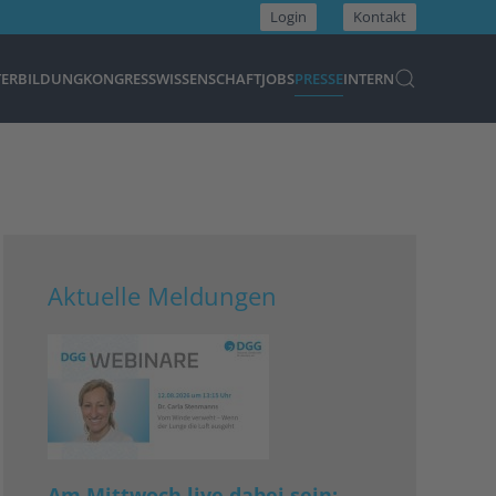
Login
Kontakt
TERBILDUNG
KONGRESS
WISSENSCHAFT
JOBS
PRESSE
INTERN
Aktuelle Meldungen
Am Mittwoch live dabei sein: