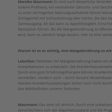
Mareike Maurmann:
Es sind auch körperliche Veränder
lockere Prothese), ein veränderter Geruchs- und Gesc
zu einer verringerten Nahrungsaufnahme führen könn
Schlaganfall mit Schluckstörung oder solche, die den Gast
Darmausgang. All das kann zu Appetitlosigkeit, Einsc
Resorption führen. Bis die Mangelernährung so offensi
wird, kann es ziemlich lange dauern. Hier ist eine stä
Warum ist es so wichtig, eine Mangelernährung zu er
Leischker:
Patienten mit Mangelernährung haben ein de
Komplikationen zu entwickeln. Die Krankenhausverweild
Durch eine gute Ernährungstherapie können Krankenhäu
vermeiden, sondern auch – durch kürzere Verweildauern
meisten Krankenhausleitungen bisher noch nicht durch
das Wohlbefinden unserer Patienten.
Maurmann:
Das sehe ich ähnlich. Durch eine unbeha
verschlechtern sich der Allgemeinzustand und die Prog