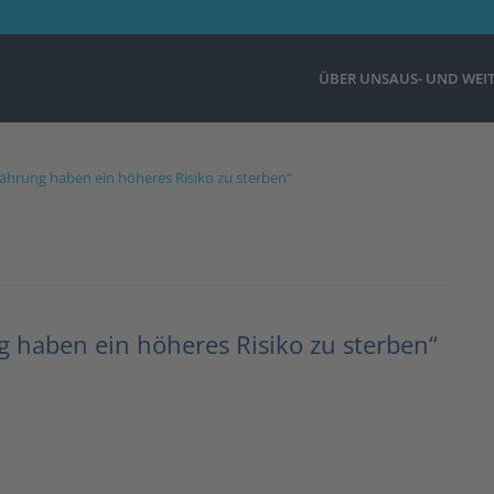
ÜBER UNS
AUS- UND WEI
ährung haben ein höheres Risiko zu sterben“
 haben ein höheres Risiko zu sterben“