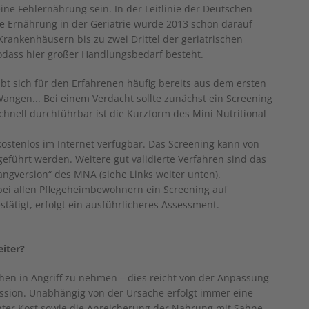
ne Fehlernährung sein. In der Leitlinie der Deutschen
he Ernährung in der Geriatrie wurde 2013 schon darauf
rankenhäusern bis zu zwei Drittel der geriatrischen
odass hier großer Handlungsbedarf besteht.
t sich für den Erfahrenen häufig bereits aus dem ersten
Wangen... Bei einem Verdacht sollte zunächst ein Screening
chnell durchführbar ist die Kurzform des Mini Nutritional
kostenlos im Internet verfügbar. Das Screening kann von
eführt werden. Weitere gut validierte Verfahren sind das
angversion“ des MNA (siehe Links weiter unten).
d bei allen Pflegeheimbewohnern ein Screening auf
tätigt, erfolgt ein ausführlicheres Assessment.
iter?
achen in Angriff zu nehmen – dies reicht von der Anpassung
ssion. Unabhängig von der Ursache erfolgt immer eine
ter Kost sowie die Anreicherung der Nahrung mit Sahne,