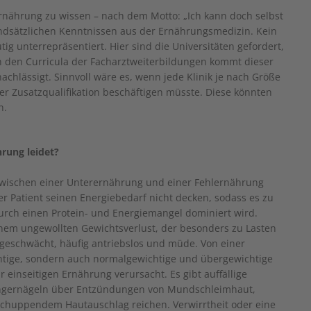
Ernährung zu wissen – nach dem Motto: „Ich kann doch selbst
rundsätzlichen Kenntnissen aus der Ernährungsmedizin. Kein
 unterrepräsentiert. Hier sind die Universitäten gefordert,
In den Curricula der Facharztweiterbildungen kommt dieser
nachlässigt. Sinnvoll wäre es, wenn jede Klinik je nach Größe
r Zusatzqualifikation beschäftigen müsste. Diese könnten
n.
rung leidet?
wischen einer Unterernährung und einer Fehlernährung
 Patient seinen Energiebedarf nicht decken, sodass es zu
urch einen Protein- und Energiemangel dominiert wird.
nem ungewollten Gewichtsverlust, der besonders zu Lasten
geschwächt, häufig antriebslos und müde. Von einer
tige, sondern auch normalgewichtige und übergewichtige
r einseitigen Ernährung verursacht. Es gibt auffällige
ngernägeln über Entzündungen von Mundschleimhaut,
schuppendem Hautauschlag reichen. Verwirrtheit oder eine