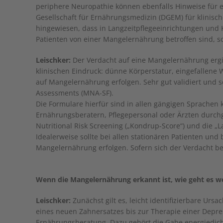
periphere Neuropathie können ebenfalls Hinweise für ei
Gesellschaft für Ernährungsmedizin (DGEM) für klinisc
hingewiesen, dass in Langzeitpflegeeinrichtungen und K
Patienten von einer Mangelernährung betroffen sind, s
Leischker:
Der Verdacht auf eine Mangelernährung ergib
klinischen Eindruck: dünne Körperstatur, eingefallene 
auf Mangelernährung erfolgen. Sehr gut validiert und s
Assessments (MNA-SF).
Die Formulare hierfür sind in allen gängigen Sprachen 
Ernährungsberatern, Pflegepersonal oder Ärzten durchg
Nutritional Risk Screening („Kondrup-Score“) und die „L
Idealerweise sollte bei allen stationären Patienten un
Mangelernährung erfolgen. Sofern sich der Verdacht bes
Wenn die Mangelernährung erkannt ist, wie geht es we
Leischker:
Zunächst gilt es, leicht identifizierbare Urs
eines neuen Zahnersatzes bis zur Therapie einer Depre
Ernährungsberatung. Dazu gehört die Gabe energiedich