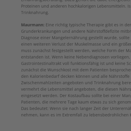
Proteinen und anderen hochkalorigen Lebensmitteln. Ist
Trinknahrung.
Maurmann:
Eine richtig typische Therapie gibt es in der
Grunderkrankungen und andere Nährstoffdefizite mitbr
Diagnose einer Mangelernährung gestellt wurde, sollt
einen weiteren Verlust der Muskelmasse und ein größer
muss zunächst festgestellt werden, welche Form der 
entstanden ist. Wenn keine Nebendiagnosen vorliegen, 
Gastrointestinaltrakt voll funktionsfähig ist und keine 
zunächst die Wunschkost mit dem Patienten besprochen
den Kalorienbedarf decken können und alle Nährstoffe 
Zwischenmahlzeiten angeboten und Trinknahrung bereit
vermehrt die Lebensmittel angeboten, die diesen Nähr
eingesetzt werden. Der Kostaufbau sollte bei einer Ma
Patienten, die mehrere Tage kaum etwas zu sich geno
Das bedeutet: Wenn sie nach langer Zeit der Unterern
nehmen, kann es im Extremfall zu lebensbedrohlichen