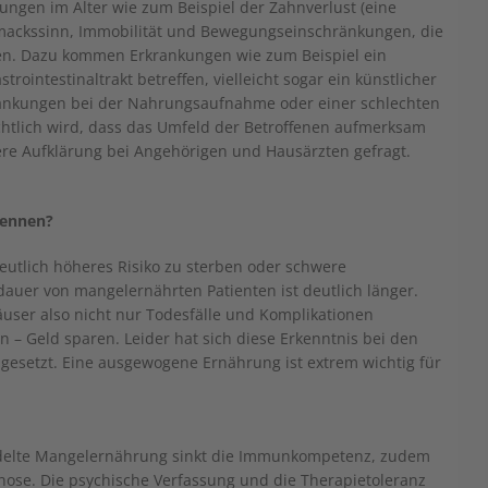
ungen im Alter wie zum Beispiel der Zahnverlust (eine
hmackssinn, Immobilität und Bewegungseinschränkungen, die
en. Dazu kommen Erkrankungen wie zum Beispiel ein
rointestinaltrakt betreffen, vielleicht sogar ein künstlicher
hränkungen bei der Nahrungsaufnahme oder einer schlechten
chtlich wird, dass das Umfeld der Betroffenen aufmerksam
rkere Aufklärung bei Angehörigen und Hausärzten gefragt.
kennen?
utlich höheres Risiko zu sterben oder schwere
auer von mangelernährten Patienten ist deutlich länger.
ser also nicht nur Todesfälle und Komplikationen
 – Geld sparen. Leider hat sich diese Erkenntnis bei den
gesetzt. Eine ausgewogene Ernährung ist extrem wichtig für
ndelte Mangelernährung sinkt die Immunkompetenz, zudem
nose. Die psychische Verfassung und die Therapietoleranz