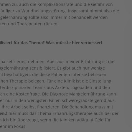
hmen zu, auch die Komplikationsrate und die Gefahr von
äufiger zu Wundheilungsstörung. Insgesamt nimmt also die
angelernährung sollte also immer mit behandelt werden
rzten und Therapeuten rücken.
lisiert für das Thema? Was müsste hier verbessert
ema sehr ernst nehmen. Aber aus meiner Erfahrung ist die
gelernährung sensibilisiert. Es gibt auch nur wenige
l beschäftigen, die diese Patienten intensiv betreuen
hen Therapie belegen. Für eine Klinik ist die Einstellung
 interdisziplinären Teams aus Ärzten, Logopäden und den
 auch eine Kostenfrage. Die Diagnose Mangelernährung kann
ber nur in den wenigsten Fällen schweregradsteigernd aus.
ch ihre Arbeit selbst finanzieren. Die Behandlung muss mit
ißt hier muss das Thema Ernährungstherapie auch bei der
 ich bin überzeugt, wenn die Kliniken adäquat Geld für
ehr im Fokus.