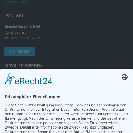
Datenschutz
KONTAKT
Geschäftsstelle DGG
Romy Laurisch
Tel.: 030 / 52 13 72 75
Mail senden
MITGLIED WERDEN
Sieben gute Gründe
für Ihre Mitgliedschaft
in der DGG entdecken.
Antrag stellen
NEWSLETTER
Neuigkeiten rund um die Geriatrie und die DGG – regelmäßig in Ihrem