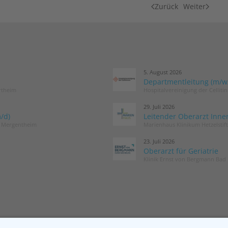
Zurück
Weiter
5. August 2026
Departmentleitung (m/w/d
rtheim
Hospitalvereinigung der Cellit
29. Juli 2026
/d)
Leitender Oberarzt Inne
d Mergentheim
Marienhaus Klinikum Hetzelstif
23. Juli 2026
Oberarzt für Geriatrie
Klinik Ernst von Bergmann Bad 