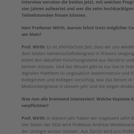
Interview verraten die beiden jetzt, mit welchen Pr
vier Jahren aufwartet und wer die zehn hochkarätigen 
Teilnehmenden freuen können.
Herr Professor Wirth, warum lohnt trotz möglicher C
am Main?
Prof. Wirth:
Es ist allerhöchste Zeit, dass wir uns wiede
dem letzten Gemeinschaftskongress in Präsenz vergange
bildet den aktuellen Forschungsstand aus Geriatrie un
kennen müssen. Und das Wissen gibt es nur live in Frank
digitalen Plattform ist unglaublich kostenintensiv und 
Kolleginnen und Kollegen vorsichtig, was das Reisen i
Medizinkongresse in diesem Jahr und die zeigen eindeu
Was nun alle brennend interessiert: Welche Keynote-S
verpflichten?
Prof. Wirth:
In diesem Jahr haben wir insgesamt zehn K
Von Seiten der DGG wird Professor Andreas Wiedemann 
der Urologie wissen müssen. Aus Zürich wird uns Profe