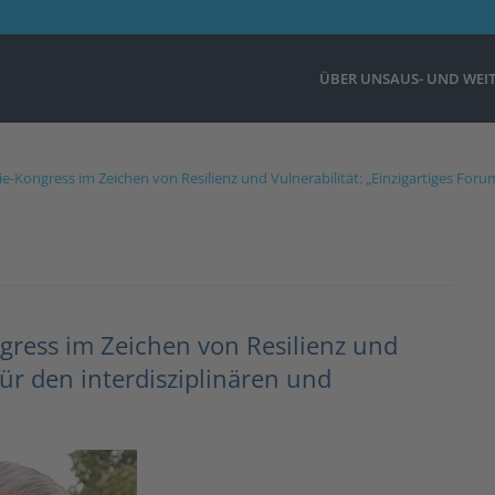
ÜBER UNS
AUS- UND WEI
e-Kongress im Zeichen von Resilienz und Vulnerabilität: „Einzigartiges Foru
gress im Zeichen von Resilienz und
für den interdisziplinären und