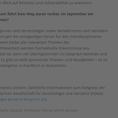
lick auf Resilienz und Vulnerabilität zu erweitern.
arum führt kein Weg daran vorbei, im September am
hmen?
innen und Gerontologen sowie Geriaterinnen und Geriatern
m Jahr ein einzigartiges Forum für den interdisziplinären
ramm bildet alle relevanten Themen der
 Präsentiert werden hochaktuelle Erkenntnisse aus
dabei ist, kann mit Gleichgesinnten ins Gespräch kommen und
 Es gibt so viele spannende Themen und Neuigkeiten – es ist
skongress in Frankfurt zu diskutieren.
herpreis sichern: Sämtliche Informationen zum Kongress der
tschen Gesellschaft für Gerontologie und Geriatrie (DGGG)
gie-geriatrie-kongress.org
alle (Saale)), Professor Rainer Wirth (privat)