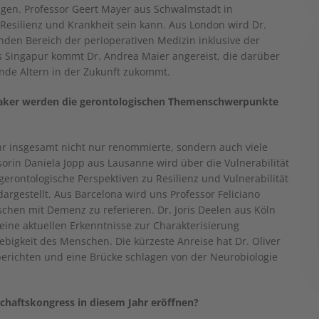
ingen. Professor Geert Mayer aus Schwalmstadt in
Resilienz und Krankheit sein kann. Aus London wird Dr.
nden Bereich der perioperativen Medizin inklusive der
us Singapur kommt Dr. Andrea Maier angereist, die darüber
unde Altern in der Zukunft zukommt.
aker werden die gerontologischen Themenschwerpunkte
hr insgesamt nicht nur renommierte, sondern auch viele
sorin Daniela Jopp aus Lausanne wird über die Vulnerabilität
gerontologische Perspektiven zu Resilienz und Vulnerabilität
argestellt. Aus Barcelona wird uns Professor Feliciano
schen mit Demenz zu referieren. Dr. Joris Deelen aus Köln
ine aktuellen Erkenntnisse zur Charakterisierung
igkeit des Menschen. Die kürzeste Anreise hat Dr. Oliver
 berichten und eine Brücke schlagen von der Neurobiologie
haftskongress in diesem Jahr eröffnen?