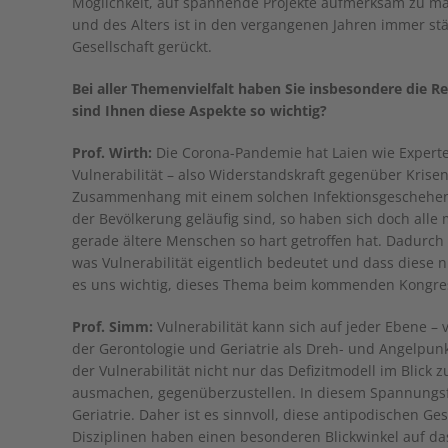
Möglichkeit, auf spannende Projekte aufmerksam zu ma
und des Alters ist in den vergangenen Jahren immer stä
Gesellschaft gerückt.
Bei aller Themenvielfalt haben Sie insbesondere die Re
sind Ihnen diese Aspekte so wichtig?
Prof. Wirth:
Die Corona-Pandemie hat Laien wie Experte
Vulnerabilität – also Widerstandskraft gegenüber Krisen
Zusammenhang mit einem solchen Infektionsgeschehen 
der Bevölkerung geläufig sind, so haben sich doch all
gerade ältere Menschen so hart getroffen hat. Dadurch
was Vulnerabilität eigentlich bedeutet und dass diese n
es uns wichtig, dieses Thema beim kommenden Kongre
Prof. Simm:
Vulnerabilität kann sich auf jeder Ebene – 
der Gerontologie und Geriatrie als Dreh- und Angelpunkt
der Vulnerabilität nicht nur das Defizitmodell im Blick
ausmachen, gegenüberzustellen. In diesem Spannungsfe
Geriatrie. Daher ist es sinnvoll, diese antipodischen G
Disziplinen haben einen besonderen Blickwinkel auf das