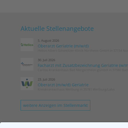
Aktuelle Stellenangebote
5. August 2026
Oberarzt Geriatrie (m/w/d)
Helios Albert-Schweitzer-Klinik Northeim GmbH in 37154 No
30. Juli 2026
Facharzt mit Zusatzbezeichnung Geriatrie (w/m
Caritas Krankenhaus Bad Mergentheim gGmbH in 97980 Ba
23. Juli 2026
Oberarzt (m/w/d) Geriatrie
Kreiskrankenhaus Weilburg in 35781 Weilburg/Lahn
weitere Anzeigen im Stellenmarkt