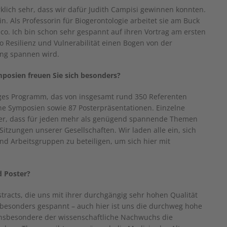
rklich sehr, dass wir dafür Judith Campisi gewinnen konnten.
n. Als Professorin für Biogerontologie arbeitet sie am Buck
sco. Ich bin schon sehr gespannt auf ihren Vortrag am ersten
Resilienz und Vulnerabilität einen Bogen von der
ng spannen wird.
posien freuen Sie sich besonders?
ges Programm, das von insgesamt rund 350 Referenten
iche Symposien sowie 87 Posterpräsentationen. Einzelne
aber, dass für jeden mehr als genügend spannende Themen
itzungen unserer Gesellschaften. Wir laden alle ein, sich
nd Arbeitsgruppen zu beteiligen, um sich hier mit
d Poster?
racts, die uns mit ihrer durchgängig sehr hohen Qualität
 besonders gespannt – auch hier ist uns die durchweg hohe
 insbesondere der wissenschaftliche Nachwuchs die