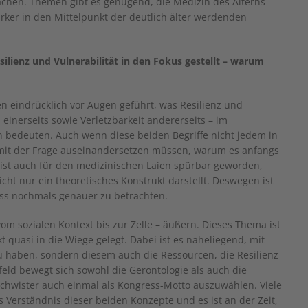
chen. Themen gibt es genügend, die Medizin des Alterns
rker in den Mittelpunkt der deutlich älter werdenden
silienz und Vulnerabilität in den Fokus gestellt – warum
n eindrücklich vor Augen geführt, was Resilienz und
 einerseits sowie Verletzbarkeit andererseits – im
bedeuten. Auch wenn diese beiden Begriffe nicht jedem in
e mit der Frage auseinandersetzen müssen, warum es anfangs
 ist auch für den medizinischen Laien spürbar geworden,
icht nur ein theoretisches Konstrukt darstellt. Deswegen ist
ss nochmals genauer zu betrachten.
vom sozialen Kontext bis zur Zelle – äußern. Dieses Thema ist
 quasi in die Wiege gelegt. Dabei ist es naheliegend, mit
 zu haben, sondern diesem auch die Ressourcen, die Resilienz
ld bewegt sich sowohl die Gerontologie als auch die
eschwister auch einmal als Kongress-Motto auszuwählen. Viele
 Verständnis dieser beiden Konzepte und es ist an der Zeit,