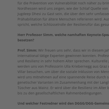
für die Prävention von Vulnerabilität noch näher zu br
Nordhessen wird uns zeigen, wie der Schlaf Quelle von 
Jugdeep Dhesi zu Gast sein, die über den sehr umfasse
Prähabilitation für ältere Menschen referieren wird. A
spricht, welche Schlüsselrolle der Resilienzfür das ges
Herr Professor Simm, welche namhaften Keynote-Spe
besetzen?
Prof. Simm:
Wir freuen uns sehr, dass wir in diesem Ja
international tätige Experten gewinnen konnten. Profes
und Resilienz in sehr hohem Alter sprechen. Kulturelle 
werden uns von Professorin Ulla Kriebernegg aus Graz d
Villar besuchen, um über die soziale Inklusion von Men
wird uns mitnehmen auf eine spannende Reise durch se
genetischer Varianten im Zusammenhang mit der Langleb
Tüscher aus Mainz. Er wird über die Resilienz im Alter
bis zu den gesellschaftlichen Rahmenbedingungen.
Und welcher Festredner wird den DGGG/DGG-Gemeinsc