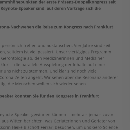
ogrammhöhepunkten der erste Präsenz-Doppelkongress seit
Keynote-Speaker sind, auf deren Vorträge sich die
orona-Nachwehen die Reise zum Kongress nach Frankfurt
r persönlich treffen und austauschen. Vier Jahre sind seit
n, seitdem ist viel passiert. Unser viertägiges Programm
d Gerontologie ab, den Medizinerinnen und Mediziner
furt – die parallele Ausspielung der Inhalte auf einer
für uns nicht zu stemmen. Und klar sind noch viele
n Corona-Zeiten angeht. Wir sehen aber die Resonanz anderer
tig: die Menschen wollen sich wieder sehen.
peaker konnten Sie für den Kongress in Frankfurt
eynote-Speaker gewinnen können – mehr als jemals zuvor.
aus Witten berichten, was Geriaterinnen und Geriater von
ssorin Heike Bischoff-Ferrari besuchen, um uns Gero-Science