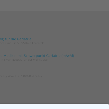
) für die Geriatrie
innen GmbH in 50725 Köln-Ehrenfeld
re Medizin mit Schwerpunkt Geriatrie (m/w/d)
t in 67434 Neustadt an der Weinstraße
Belzig gGmbH in 14806 Bad Belzig