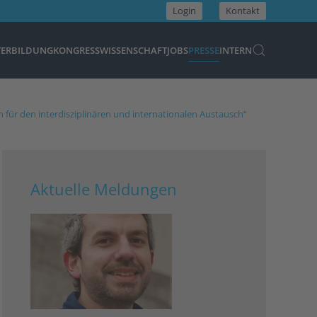
Login
Kontakt
TERBILDUNG
KONGRESS
WISSENSCHAFT
JOBS
PRESSE
INTERN
m für den interdisziplinären und internationalen Austausch“
Aktuelle Meldungen