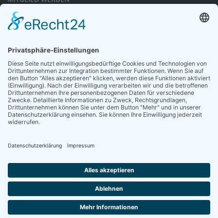
Sieben gute Gründe
für Ihre Mitgliedschaft
in der DGG entdecken.
Antrag stellen
NEWSLETTER
Neuigkeiten rund um die Geriatrie und die DGG – regelmäßig in Ihrem
Postfach.
News abonnieren
ZGG
Die Zeitschrift für Gerontologie und Geriatrie informiert über Neues aus
unserem Fach.
Online lesen