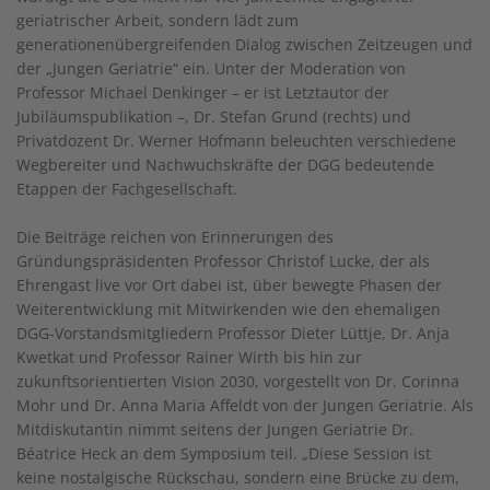
geriatrischer Arbeit, sondern lädt zum
generationenübergreifenden Dialog zwischen Zeitzeugen und
der „Jungen Geriatrie“ ein. Unter der Moderation von
Professor Michael Denkinger – er ist Letztautor der
Jubiläumspublikation –, Dr. Stefan Grund (rechts) und
Privatdozent Dr. Werner Hofmann beleuchten verschiedene
Wegbereiter und Nachwuchskräfte der DGG bedeutende
Etappen der Fachgesellschaft.
Die Beiträge reichen von Erinnerungen des
Gründungspräsidenten Professor Christof Lucke, der als
Ehrengast live vor Ort dabei ist, über bewegte Phasen der
Weiterentwicklung mit Mitwirkenden wie den ehemaligen
DGG-Vorstandsmitgliedern Professor Dieter Lüttje, Dr. Anja
Kwetkat und Professor Rainer Wirth bis hin zur
zukunftsorientierten Vision 2030, vorgestellt von Dr. Corinna
Mohr und Dr. Anna Maria Affeldt von der Jungen Geriatrie. Als
Mitdiskutantin nimmt seitens der Jungen Geriatrie Dr.
Béatrice Heck an dem Symposium teil. „Diese Session ist
keine nostalgische Rückschau, sondern eine Brücke zu dem,