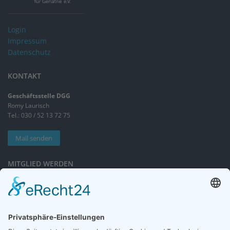
Login
Impressum
Datenschutz
KONTAKT
Geschäftsstelle DGG
Romy Laurisch
Tel.: 030 / 52 13 72 75
Mail senden
MITGLIED WERDEN
Sieben gute Gründe
für Ihre Mitgliedschaft
in der DGG entdecken.
Antrag stellen