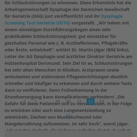
für Schluckstörungen zu erkennen. Diese Erkenntnis hat die
Arbeitsgemeinschaft Dysphagie der Deutschen Gesellschaft
für Geriatrie (DGG) just veröffentlicht und ihr
Dysphagie
Screening Tool Geriatrie (DSTG)
vorgestellt. „Wir haben mit
einem einseitigen Durchführungsbogen einen sehr
praktikablen Schluckstörungstest, gut einsetzbar für
geschultes Personal wie z. B. Arzthelferinnen, Pflegekräfte
oder Ärzte, entwickelt“, erklärt Dr. Martin Jäger (Bild links),
Leiter der AG Dysphagie und ärztlicher Direktor Geriatrie am
Hüttenhospital Dortmund. Sein Ziel ist es, Schluckstörungen
bei sehr alten Menschen in Kliniken, Arztpraxen sowie
ambulanten und stationären Pflegeeinrichtungen deutlich
schneller und häufiger zu erkennen und durch weitere Tests
dann zu verifizieren. Denn Früherkennung in der
Grundversorgung kann Komplikationen verhindern! „Die
1
…
29
30
31
32
33
Gefahr für diese Patienten sich zu verschlucken, in der Folge
zu ersticken oder auch eine Lungenentzündung zu
entwickeln, Zeichen von Muskelschwund oder
Mangelernährung aufzuweisen, ist sehr hoch“, warnt Jäger.
„Ich möchte deshalb alle Kollegen aufrufen: Nutzt ab sofort