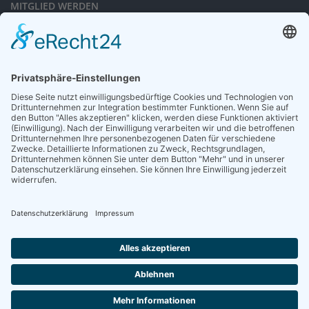
MITGLIED WERDEN
Sieben gute Gründe
für Ihre Mitgliedschaft
in der DGG entdecken.
Antrag stellen
NEWSLETTER
Neuigkeiten rund um die Geriatrie und die DGG – regelmäßig in Ihrem
Postfach.
News abonnieren
ZGG
Die Zeitschrift für Gerontologie und Geriatrie informiert über Neues aus
unserem Fach.
Online lesen