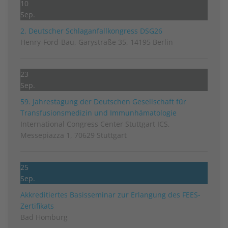
10
Sep.
2. Deutscher Schlag­anfall­kongress DSG26
Henry-Ford-Bau, Garystraße 35, 14195 Berlin
23
Sep.
59. Jahrestagung der Deutschen Gesellschaft für
Transfusionsmedizin und Immunhämatologie
International Congress Center Stuttgart ICS,
Messepiazza 1, 70629 Stuttgart
25
Sep.
Akkreditiertes Basisseminar zur Erlangung des FEES-
Zertifikats
Bad Homburg