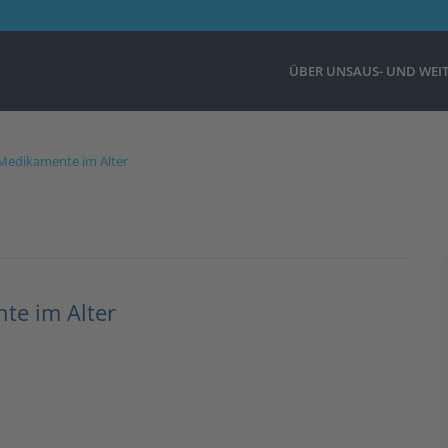
ÜBER UNS
AUS- UND WEI
 Medikamente im Alter
te im Alter