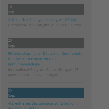
10
Sep.
2. Deutscher Schlag­anfall­kongress DSG26
Henry-Ford-Bau, Garystraße 35, 14195 Berlin
23
Sep.
59. Jahrestagung der Deutschen Gesellschaft
für Transfusionsmedizin und
Immunhämatologie
International Congress Center Stuttgart ICS,
Messepiazza 1, 70629 Stuttgart
25
Sep.
Akkreditiertes Basisseminar zur Erlangung
des FEES-Zertifikats