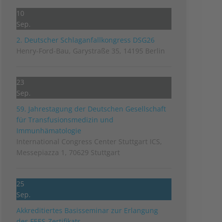
10
Sep.
2. Deutscher Schlag­anfall­kongress DSG26
Henry-Ford-Bau, Garystraße 35, 14195 Berlin
23
Sep.
59. Jahrestagung der Deutschen Gesellschaft
für Transfusionsmedizin und
Immunhämatologie
International Congress Center Stuttgart ICS,
Messepiazza 1, 70629 Stuttgart
25
Sep.
Akkreditiertes Basisseminar zur Erlangung
des FEES-Zertifikats