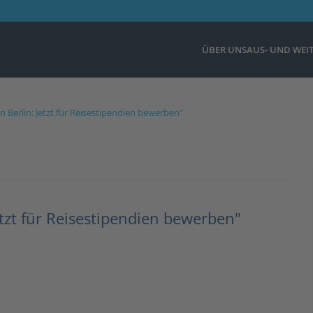
ÜBER UNS
AUS- UND WEI
 Berlin: Jetzt für Reisestipendien bewerben"
etzt für Reisestipendien bewerben"