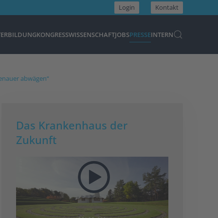
Login
Kontakt
TERBILDUNG
KONGRESS
WISSENSCHAFT
JOBS
PRESSE
INTERN
genauer abwägen“
Das Krankenhaus der
Zukunft