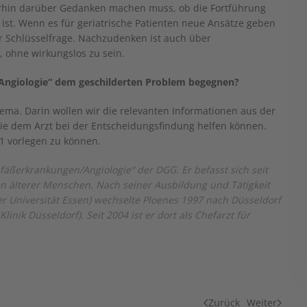
terhin darüber Gedanken machen muss, ob die Fortführung
g ist. Wenn es für geriatrische Patienten neue Ansätze geben
r Schlüsselfrage. Nachzudenken ist auch über
, ohne wirkungslos zu sein.
Angiologie“ dem geschilderten Problem begegnen?
ema. Darin wollen wir die relevanten Informationen aus der
ie dem Arzt bei der Entscheidungsfindung helfen können.
1 vorlegen zu können.
efäßerkrankungen/Angiologie“ der DGG. Er befasst sich seit
 älterer Menschen. Nach seiner Ausbildung und Tätigkeit
 Universität Essen) wechselte Ploenes 1997 nach Düsseldorf
ik Düsseldorf). Seit 2004 ist er dort als Chefarzt für
Zurück
Weiter