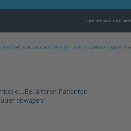
ÜBER UNS
AUS- UND WEI
Thromboembolie: „Bei älteren Patienten Fortführung der Antikoagulation 
olie: „Bei älteren Patienten
enauer abwägen“