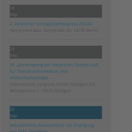
10
Sep.
2. Deutscher Schlag­anfall­kongress DSG26
Henry-Ford-Bau, Garystraße 35, 14195 Berlin
23
Sep.
59. Jahrestagung der Deutschen Gesellschaft
für Transfusionsmedizin und
Immunhämatologie
International Congress Center Stuttgart ICS,
Messepiazza 1, 70629 Stuttgart
25
Sep.
Akkreditiertes Basisseminar zur Erlangung
des FEES-Zertifikats