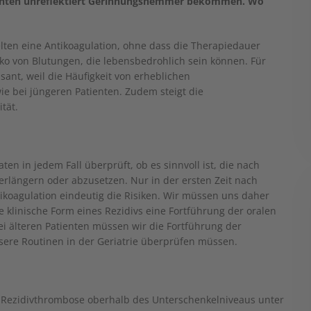
 Patienten unreflektiert Gerinnungshemmer bekommen. Wo
lten eine Antikoagulation, ohne dass die Therapiedauer
iko von Blutungen, die lebensbedrohlich sein können. Für
sant, weil die Häufigkeit von erheblichen
ie bei jüngeren Patienten. Zudem steigt die
tät.
ten in jedem Fall überprüft, ob es sinnvoll ist, die nach
rlängern oder abzusetzen. Nur in der ersten Zeit nach
koagulation eindeutig die Risiken. Wir müssen uns daher
linische Form eines Rezidivs eine Fortführung der oralen
Bei älteren Patienten müssen wir die Fortführung der
ere Routinen in der Geriatrie überprüfen müssen.
n Rezidivthrombose oberhalb des Unterschenkelniveaus unter