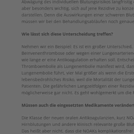
Abwägung des individuellen Blutungsrisikos langfristig 
aber besonders wichtig, sich auf jene Rezidive zu konze
darstellen. Denn die Auswirkungen einer schweren Blut
müssen wir bei den Behandlungsabläufen noch genaue
Wie lässt sich diese Unterscheidung treffen?
Nehmen wir ein Beispiel: Es ist ein großer Unterschied
Beinvenenthrombose oder wegen einer Lungenarterienem
wie lange er eine Antikoagulation erhalten soll. Entsche
Thromboembolie als Lungenembolie manifest wird, dann 
Lungenembolie führt, vier Mal größer als wenn die Erst
lebensbedrohliches Risiko, weil die Mortalität der Lung
Patienten. Die gefährlichen Langzeitfolgen einer Rezidi
möglicherweise gar nicht. Es geht wohlgemerkt um die F
Müssen auch die eingesetzten Medikamente veränder
Die Klasse der neuen oralen Antikoagulanzien, kurz NOA
Hirnblutungen und andere klinisch relevante große Blu
Das heißt aber nicht, dass die NOAKs komplikationsfrei