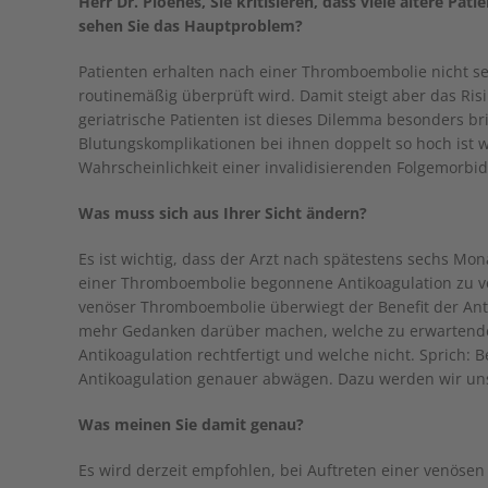
Herr Dr. Ploenes, Sie kritisieren, dass viele ältere
sehen Sie das Hauptproblem?
Patienten erhalten nach einer Thromboembolie nicht se
routinemäßig überprüft wird. Damit steigt aber das Ris
geriatrische Patienten ist dieses Dilemma besonders bri
Blutungskomplikationen bei ihnen doppelt so hoch ist w
Wahrscheinlichkeit einer invalidisierenden Folgemorbidi
Was muss sich aus Ihrer Sicht ändern?
Es ist wichtig, dass der Arzt nach spätestens sechs Mona
einer Thromboembolie begonnene Antikoagulation zu ve
venöser Thromboembolie überwiegt der Benefit der Anti
mehr Gedanken darüber machen, welche zu erwartende k
Antikoagulation rechtfertigt und welche nicht. Sprich: 
Antikoagulation genauer abwägen. Dazu werden wir uns
Was meinen Sie damit genau?
Es wird derzeit empfohlen, bei Auftreten einer venöse