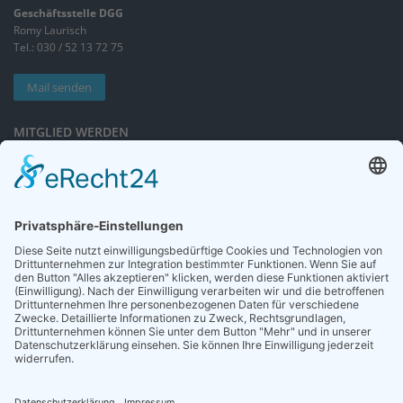
Geschäftsstelle DGG
Romy Laurisch
Tel.: 030 / 52 13 72 75
Mail senden
MITGLIED WERDEN
Sieben gute Gründe
für Ihre Mitgliedschaft
in der DGG entdecken.
Antrag stellen
NEWSLETTER
Neuigkeiten rund um die Geriatrie und die DGG – regelmäßig in Ihrem
Postfach.
News abonnieren