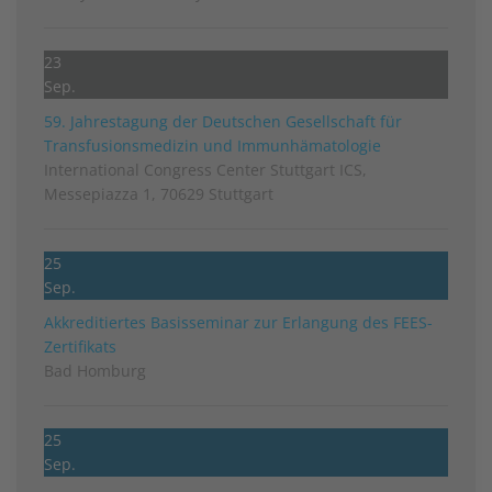
23
Sep.
59. Jahrestagung der Deutschen Gesellschaft für
Transfusionsmedizin und Immunhämatologie
International Congress Center Stuttgart ICS,
Messepiazza 1, 70629 Stuttgart
25
Sep.
Akkreditiertes Basisseminar zur Erlangung des FEES-
Zertifikats
Bad Homburg
25
Sep.