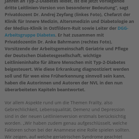
Jahren an Typ-2-Diabetes leidet, ist die jetzt vorliegende
dritte Leitlinien-Version von besonderer Bedeutung“, sagt
Privatdozent Dr. Andrej Zeyfang (linkes Foto), Chefarzt der
Klinik für Innere Medizin, Altersmedizin und Diabetologie an
der Medius-Klinik in Ostfildern-Ruit sowie Leiter der
DGG-
Arbeitsgruppe Diabetes
. Er hat zusammen mit
Privatdozentin Dr. Anke Bahrmann (rechtes Foto),
Vorsitzende der Arbeitsgemeinschaft Geriatrie und Pflege
der Deutschen Diabetesgesellschaft, wichtige
Leitlinieninhalte für ältere Menschen mit Typ-2-Diabetes
beigesteuert. Wie diese Erkrankung diagnostiziert werden
soll und für wen eine Früherkennung sinnvoll sein kann,
haben die Autorinnen und Autoren der NVL in den nun
überarbeiteten Kapiteln beantwortet.
Vor allem Aspekte rund um die Themen Frailty, also
Gebrechlichkeit, Lebensqualität, Demenz und Depression
sind in der neuen Leitlinienversion erstmals berücksichtig
worden. „Wir haben zudem genau aufgeschlüsselt, welche
Faktoren schon bei der Anamnese eine Rolle spielen sollten.
Wir zeigen, auf welche geriatrischen Syndrome geachtet