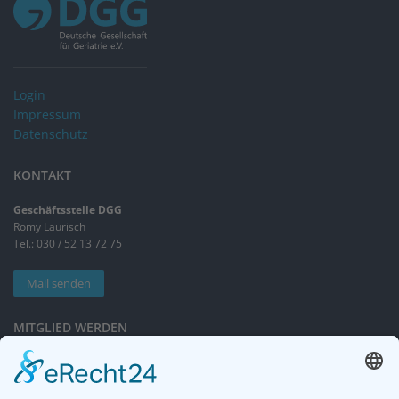
Login
Impressum
Datenschutz
KONTAKT
Geschäftsstelle DGG
Romy Laurisch
Tel.: 030 / 52 13 72 75
Mail senden
MITGLIED WERDEN
Sieben gute Gründe
für Ihre Mitgliedschaft
in der DGG entdecken.