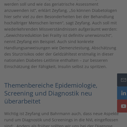
werden soll und wie das geriatrische Assessment
anzuwenden ist“, erklärt Zeyfang. „So können Diabetologen
hier sehr viel zu den Besonderheiten bei der Behandlung
hochaltriger Menschen lernen“, sagt Zeyfang. Auch soll mit
wiederkehrenden Missverständnissen aufgeräumt werden:
„Gewichtsreduktion bei Frailty ist definitiv unerwünscht“,
nennt Zeyfang ein Beispiel. Auch sind konkrete
Handlungsanweisungen wie Demenztestung, Abschätzung
des Sturzrisikos oder der Geldzähltest erstmalig in dieser
nationalen Diabetes-Leitlinie enthalten – zur besseren
Einschätzung der Fähigkeit, Insulin selbst zu spritzen.
Themenbereiche Epidemiologie,
Screening und Diagnostik neu
überarbeitet
Wichtig ist Zeyfang und Bahrmann auch, dass neue Aspekte
rund um Diagnostik und Screenings in die NVL eingeflossen
sind: „Anders als früher sollten wir uns bei der Diagnose