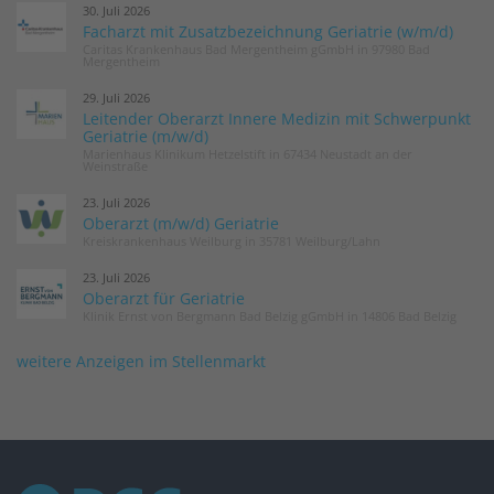
30. Juli 2026
Facharzt mit Zusatzbezeichnung Geriatrie (w/m/d)
Caritas Krankenhaus Bad Mergentheim gGmbH in 97980 Bad
Mergentheim
29. Juli 2026
Leitender Oberarzt Innere Medizin mit Schwerpunkt
Geriatrie (m/w/d)
Marienhaus Klinikum Hetzelstift in 67434 Neustadt an der
Weinstraße
23. Juli 2026
Oberarzt (m/w/d) Geriatrie
Kreiskrankenhaus Weilburg in 35781 Weilburg/Lahn
23. Juli 2026
Oberarzt für Geriatrie
Klinik Ernst von Bergmann Bad Belzig gGmbH in 14806 Bad Belzig
weitere Anzeigen im Stellenmarkt