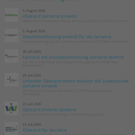
5. August 2026
Oberarzt Geriatrie (m/w/d)
Helios Albert-Schweitzer-Klinik Northeim GmbH in 37154 Northeim
5. August 2026
Departmentleitung (m/w/d) für die Geriatrie
Hospitalvereinigung der Cellitinnen GmbH in 50725 Köln-Ehrenfeld
30. Juli 2026
Facharzt mit Zusatzbezeichnung Geriatrie (w/m/d)
Caritas Krankenhaus Bad Mergentheim gGmbH in 97980 Bad
Mergentheim
29. Juli 2026
Leitender Oberarzt Innere Medizin mit Schwerpunkt
Geriatrie (m/w/d)
Marienhaus Klinikum Hetzelstift in 67434 Neustadt an der
Weinstraße
23. Juli 2026
Oberarzt (m/w/d) Geriatrie
Kreiskrankenhaus Weilburg in 35781 Weilburg/Lahn
23. Juli 2026
Oberarzt für Geriatrie
Klinik Ernst von Bergmann Bad Belzig gGmbH in 14806 Bad Belzig