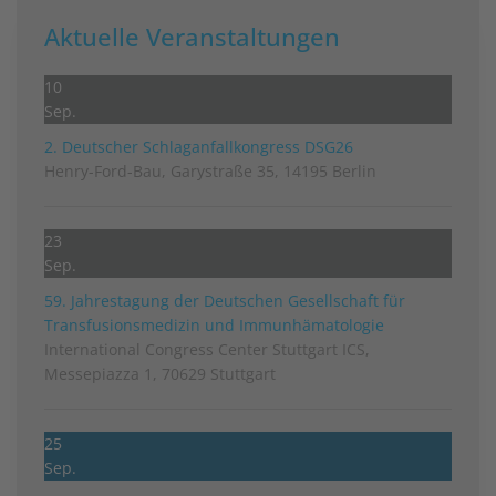
Aktuelle Veranstaltungen
10
Sep.
2. Deutscher Schlag­anfall­kongress DSG26
Henry-Ford-Bau, Garystraße 35, 14195 Berlin
23
Sep.
59. Jahrestagung der Deutschen Gesellschaft für
Transfusionsmedizin und Immunhämatologie
International Congress Center Stuttgart ICS,
Messepiazza 1, 70629 Stuttgart
25
Sep.