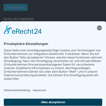
Mail senden
MITGLIED WERDEN
Sieben gute Gründe
für Ihre Mitgliedschaft
in der DGG entdecken.
Antrag stellen
NEWSLETTER
Neuigkeiten rund um die Geriatrie und die DGG – regelmäßig in Ihrem
Postfach.
News abonnieren
ZGG
Die Zeitschrift für Gerontologie und Geriatrie informiert über Neues aus