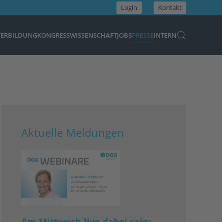
Login
Kontakt
TERBILDUNG
KONGRESS
WISSENSCHAFT
JOBS
PRESSE
INTERN
Aktuelle Meldungen
Am Mittwoch live dabei sein: