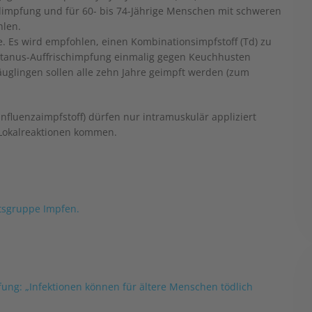
dimpfung und für 60- bis 74-Jährige Menschen mit schweren
hlen.
e. Es wird empfohlen, einen Kombinationsimpfstoff (Td) zu
etanus-Auffrischimpfung einmalig gegen Keuchhusten
uglingen sollen alle zehn Jahre geimpft werden (zum
Influenzaimpfstoff) dürfen nur intramuskulär appliziert
 Lokalreaktionen kommen.
itsgruppe Impfen.
fung: „Infektionen können für ältere Menschen tödlich