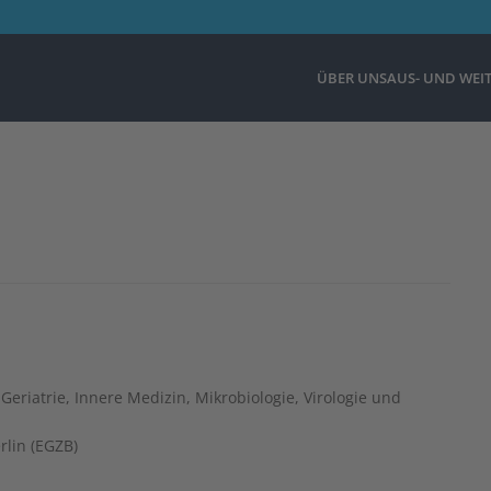
ÜBER UNS
AUS- UND WEI
Geriatrie, Innere Medizin, Mikrobiologie, Virologie und
rlin (EGZB)