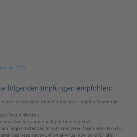
nder der DGG
.
 die folgenden Impfungen empfohlen:
 einem aktuellen trivalenten Hochdosisimpfstoff oder mit
gegen Pneumokokken
nem aktuellen variatenadaptierten Impfstoff
inen langanhaltenden Schutz sind zwei Dosen erforderlich.)
gen das Respiratroy Syncytial-Virus (RSV) wird für alle