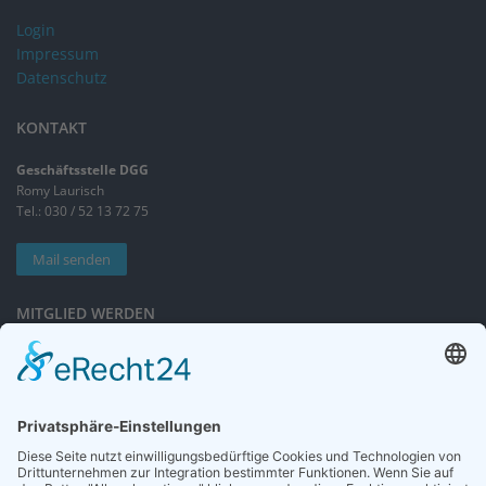
Login
Impressum
Datenschutz
KONTAKT
Geschäftsstelle DGG
Romy Laurisch
Tel.: 030 / 52 13 72 75
Mail senden
MITGLIED WERDEN
Sieben gute Gründe
für Ihre Mitgliedschaft
in der DGG entdecken.
Antrag stellen