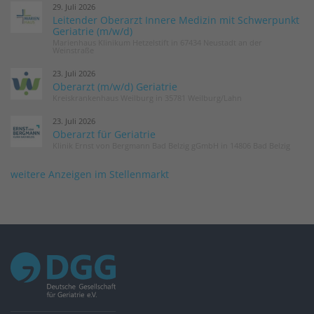
29. Juli 2026
Leitender Oberarzt Innere Medizin mit Schwerpunkt
Geriatrie (m/w/d)
Marienhaus Klinikum Hetzelstift in 67434 Neustadt an der
Weinstraße
23. Juli 2026
Oberarzt (m/w/d) Geriatrie
Kreiskrankenhaus Weilburg in 35781 Weilburg/Lahn
23. Juli 2026
Oberarzt für Geriatrie
Klinik Ernst von Bergmann Bad Belzig gGmbH in 14806 Bad Belzig
weitere Anzeigen im Stellenmarkt