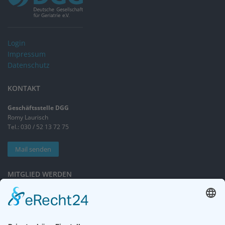
Login
Impressum
Datenschutz
KONTAKT
Geschäftsstelle DGG
Romy Laurisch
Tel.: 030 / 52 13 72 75
Mail senden
MITGLIED WERDEN
Sieben gute Gründe
für Ihre Mitgliedschaft
in der DGG entdecken.