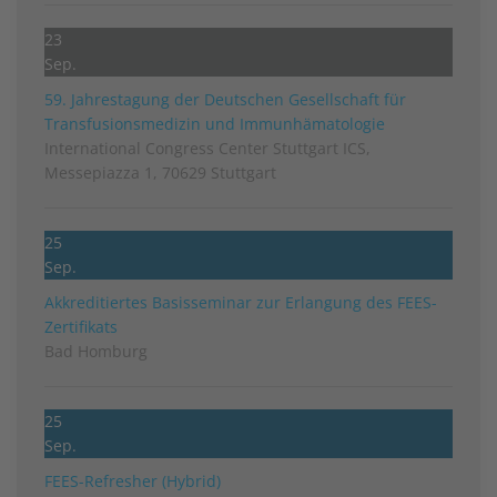
23
Sep.
59. Jahrestagung der Deutschen Gesellschaft für
Transfusionsmedizin und Immunhämatologie
International Congress Center Stuttgart ICS,
Messepiazza 1, 70629 Stuttgart
25
Sep.
Akkreditiertes Basisseminar zur Erlangung des FEES-
Zertifikats
Bad Homburg
25
Sep.
FEES-Refresher (Hybrid)