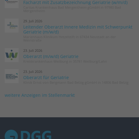
Facharzt mit Zusatzbezeichnung Geriatrie (w/m/d)
Caritas Krankenhaus Bad Mergentheim gGmbH in 97980 Bad
Mergentheim
29. Juli 2026
Leitender Oberarzt Innere Medizin mit Schwerpunkt
Geriatrie (m/w/d)
Marienhaus Klinikum Hetzelstift in 67434 Neustadt an der
Weinstraße
23. Juli 2026
Oberarzt (m/w/d) Geriatrie
Kreiskrankenhaus Weilburg in 35781 Weilburg/Lahn
23. Juli 2026
Oberarzt für Geriatrie
Klinik Ernst von Bergmann Bad Belzig gGmbH in 14806 Bad Belzig
weitere Anzeigen im Stellenmarkt