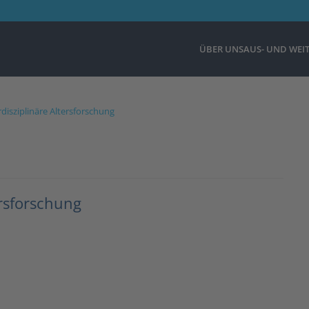
ÜBER UNS
AUS- UND WEI
rdisziplinäre Altersforschung
ersforschung