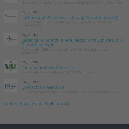
Hospitalvereinigung der Cellitinnen GmbH in 50725 Köln-Ehrenfeld
30. Juli 2026
Facharzt mit Zusatzbezeichnung Geriatrie (w/m/d)
Caritas Krankenhaus Bad Mergentheim gGmbH in 97980 Bad
Mergentheim
29. Juli 2026
Leitender Oberarzt Innere Medizin mit Schwerpunkt
Geriatrie (m/w/d)
Marienhaus Klinikum Hetzelstift in 67434 Neustadt an der
Weinstraße
23. Juli 2026
Oberarzt (m/w/d) Geriatrie
Kreiskrankenhaus Weilburg in 35781 Weilburg/Lahn
23. Juli 2026
Oberarzt für Geriatrie
Klinik Ernst von Bergmann Bad Belzig gGmbH in 14806 Bad Belzig
weitere Anzeigen im Stellenmarkt